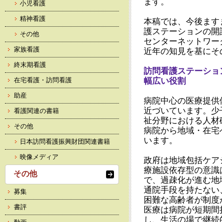
ます。
小児看護
精神看護
本稿では、今後ます
護ステーションの開
その他
センターネットワー
家族看護
近年の知見を基にそ
終末期看護
訪問看護ステーショ
幅広い役割
在宅看護・訪問看護
助産
病院中心の医療提供
近づいています。少
看護関連の書籍
祉分野における人材
その他
病院から地域・在宅
います。
日本訪問看護振興財団関連書籍
映像メディア
政府は地域包括ケア
療施設依存型の意識
その他
で、過疎化が進む地
通院手段を持たない
募集
困難な高齢者が制度
書評
医療は病院が短期間
し、生活の場で継続