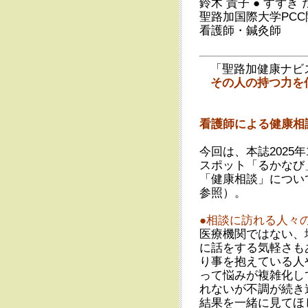
鈴木 貴子
●
すずき 
聖路加国際大学PC
看護師・鍼灸師
「聖路加健康ナビ
その人の持つ力を
看護師による健康相
今回は、本誌2025
スポット「るかなび
「健康相談」につい
参照）。
●相談に訪れる人々
医療機関ではない、
に話をする気軽さも
り事を抱えている人
って悩みが複雑化し
れないが不調が続き
結果を一緒に見てほ