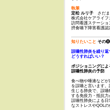
執筆
定松 ルリ子
さだま
株式会社ケアライフ
訪問看護ステーショ
摂食嚥下障害看護認
知りたいこと
その
❽
誤嚥性肺炎を繰り返
どうすればいい？
ポジショニングによ
誤嚥性肺炎の予防
食べ物や唾液などが
を誤嚥と言います。
生じる肺炎で、誤嚥
する免疫力・抵抗力
誤嚥性肺炎による日
なストレスやQOL