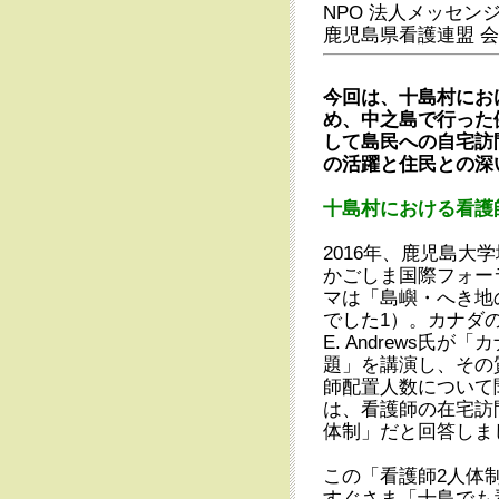
NPO 法人メッセン
鹿児島県看護連盟 
今回は、十島村にお
め、中之島で行った
して島民への自宅訪
の活躍と住民との深
十島村における看護
2016年、鹿児島大
かごしま国際フォー
マは「島嶼・へき地
でした1）。カナダの
E. Andrews氏
題」を講演し、その
師配置人数について聞
は、看護師の在宅訪
体制」だと回答しま
この「看護師2人体
すぐさま「十島でも