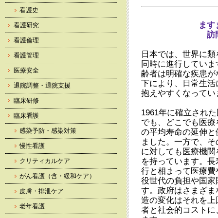
看護史
ます
看護研究
訪
看護倫理
日本では、世界に類
看護管理
同時に進行していま
医療安全
齢者は明確な疾患が
下により、日常生活
退院調整・退院支援
抱えやすくなってい
臨床研修
1961年に確立さ
臨床看護
でも、どこでも医療
感染予防・感染対策
の平均寿命の延伸と
ました。一方で、そ
慢性看護
に対しても医療機関
を持っています。長
クリティカルケア
行と相まって医療費
がん看護（含・緩和ケア）
役世代の負担や国家
す。政府はさまざま
皮膚・排泄ケア
造の変化はそれを上
老年看護
者と社会的コストに