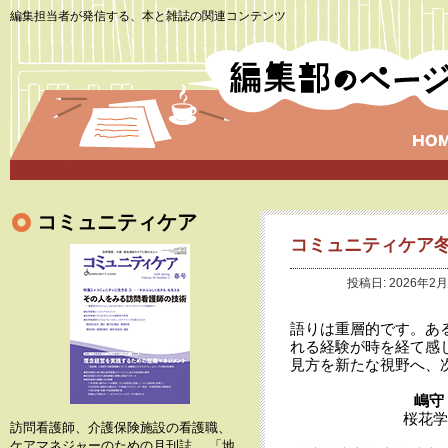
編集担当者が発信する、本と雑誌の関連コンテンツ
コミュニティケア
コミュニティケア
投稿日: 2026年2月
語りは重層的です。あ
れる経験が時を経て感
見方を新たな視野へ、
嶋守
桜花学
訪問看護師、介護保険施設の看護職、
ケアマネジャーのための月刊誌。 「地