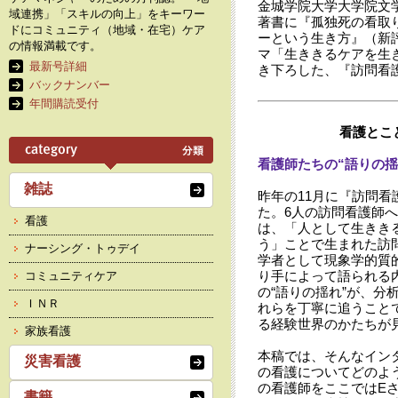
金城学院大学大学院文
域連携」「スキルの向上」をキーワー
著書に『孤独死の看取
ドにコミュニティ（地域・在宅）ケア
ーという生き方』（新評
の情報満載です。
マ「生ききるケアを生
最新号詳細
き下ろした、『訪問看
バックナンバー
年間購読受付
看護とこ
看護師たちの“語りの揺
雑誌
昨年の11月に『訪問看
た。6人の訪問看護師
看護
は、「人として生きき
う」ことで生まれた訪
ナーシング・トゥデイ
学者として現象学的質
り手によって語られる
コミュニティケア
の“語りの揺れ”が、分
ＩＮＲ
れらを丁寧に追うこと
る経験世界のかたちが
家族看護
本稿では、そんなイン
災害看護
の看護についてどのよ
の看護師をここではE
書籍