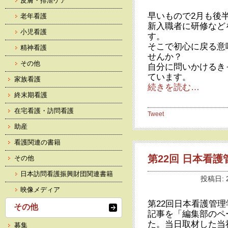
皮膚・排泄ケア
早いもので2月も後
老年看護
新入職者に研修など
小児看護
す。
そこで初心に戻る意
精神看護
せんか？
その他
自分に問いかけるき
ています。
家族看護
続きを読む…
終末期看護
在宅看護・訪問看護
Tweet
助産
看護関連の書籍
第22回 日本看
その他
日本訪問看護振興財団関連書籍
投稿日: 
映像メディア
第22回日本看護管理
その他
記事を「編集部のペ
た。当日取材した当
募集