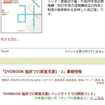
トシ子・齋藤訓子編：平成28年度診療
報酬・同27年度介護報酬改定の内容と
制度の最新動向を反映した改訂版）で
す。
続きを読む…
『診
Tweet
コメントを受け付けていません
療
報
酬・
介
『DVDBOOK 臨床での家族支援1・2』書籍情報
護
報
投稿日: 2011年11月17日 by
admin
| カテゴリ:
家族看護
,
家族看護
,
映像メディア
,
書籍
,
臨
酬
床看護
の
し
く
『DVDBOOK 臨床での家族支援1 ベッドサイドでの関係づくり』
み
※本書の使い方（サンプル映像あり）は
こちら
と