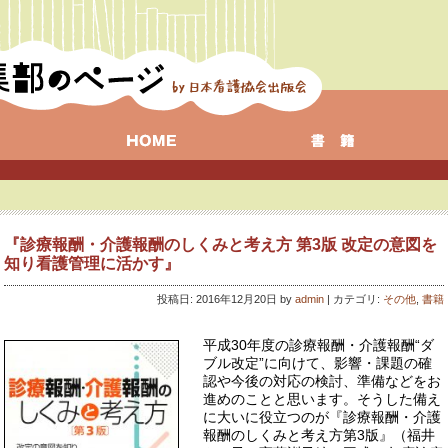
『診療報酬・介護報酬のしくみと考え方 第3版 改定の意図を
知り看護管理に活かす』
投稿日: 2016年12月20日 by
admin
| カテゴリ:
その他
,
書籍
平成30年度の診療報酬・介護報酬“ダ
ブル改定”に向けて、影響・課題の確
認や今後の対応の検討、準備などをお
進めのことと思います。そうした備え
に大いに役立つのが『診療報酬・介護
報酬のしくみと考え方第3版』（福井