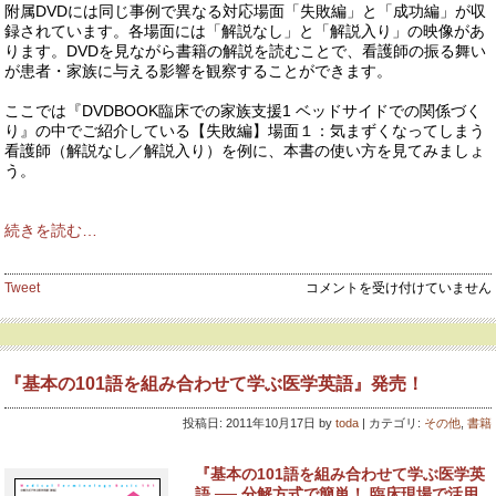
附属DVDには同じ事例で異なる対応場面「失敗編」と「成功編」が収
録されています。各場面には「解説なし」と「解説入り」の映像があ
ります。DVDを見ながら書籍の解説を読むことで、看護師の振る舞い
が患者・家族に与える影響を観察することができます。
ここでは『DVDBOOK臨床での家族支援1 ベッドサイドでの関係づく
り』の中でご紹介している【失敗編】場面１：気まずくなってしまう
看護師（解説なし／解説入り）を例に、本書の使い方を見てみましょ
う。
続きを読む…
『DVDBOOK
Tweet
コメントを受け付けていません
臨
床
で
の
『基本の101語を組み合わせて学ぶ医学英語』発売！
家
族
投稿日: 2011年10月17日 by
toda
| カテゴリ:
その他
,
書籍
支
援
1・
『基本の101語を組み合わせて学ぶ医学英
2』
語 ── 分解方式で簡単！ 臨床現場で活用