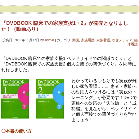
臨
床
で
の
『DVDBOOK 臨床での家族支援1・2』が発売となりまし
家
た！（動画あり）
族
支
投稿日: 2011年11月17日 by
admin
| カテゴリ:
動画
,
家族看護
,
家族看護
,
映像メディア
,
臨
援
床看護
1・
2』
書
『DVDBOOK 臨床での家族支援1 ベッドサイドでの関係づくり』と
籍
『DVDBOOK 臨床での家族支援2 個人面接での関係づくり』を同時に
情
刊行しました。
報
は
わかっているつもりでも実践が難
しい家族看護……。患者・家族へ
の対応力をつけるには「実践のト
レーニング」が必要です！DVDで
家族への対応の「失敗編」と「成
功編」を見ながら、ベッドサイド
と個人面接での関係づくりを学び
ましょう！
〇本書の使い方