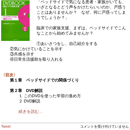
考
「ベッドサイドで気になる患者・家族がいても、
え
いざとなるとどう声をかけたらいいのか、戸惑う
方
ことはありませんか？ なぜ、何に戸惑ってしま
第
うでしょうか？」
3
版
臨床での家族支援、まずは、ベッドサイドでこん
改
なことから始めてみませんか？
定
の
①あいさつをし、自己紹介をする
意
②気にかけていることを示す
図
③共感を示す
を
④日常生活援助を取り入れる
知
り
看
〈目次〉
護
第１章 ベッドサイドでの関係づくり
管
理
第２章 DVD解説
に
１ このDVDを使った学習の進め方
活
２ DVD解説
か
す』
続きを読む…
は
『DVDBOOK
Tweet
コメントを受け付けていません