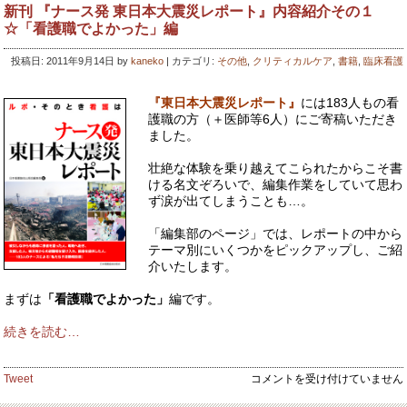
新刊 『ナース発 東日本大震災レポート』内容紹介その１
を
☆「看護職でよかった」編
組
み
投稿日: 2011年9月14日 by
kaneko
| カテゴリ:
その他
,
クリティカルケア
,
書籍
,
臨床看護
合
わ
せ
『東日本大震災レポート』
には183人もの看
て
護職の方（＋医師等6人）にご寄稿いただき
学
ました。
ぶ
医
壮絶な体験を乗り越えてこられたからこそ書
学
ける名文ぞろいで、編集作業をしていて思わ
英
ず涙が出てしまうことも…。
語』
発
「編集部のページ」では、レポートの中から
売！
テーマ別にいくつかをピックアップし、ご紹
は
介いたします。
まずは
「看護職でよかった」
編です。
続きを読む…
新
Tweet
コメントを受け付けていません
刊