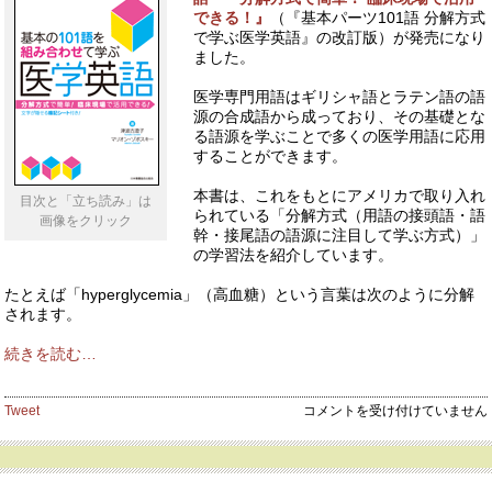
が
できる！』
（『基本パーツ101語 分解方式
発
で学ぶ医学英語』の改訂版）が発売になり
売
ました。
と
な
医学専門用語はギリシャ語とラテン語の語
り
源の合成語から成っており、その基礎とな
ま
る語源を学ぶことで多くの医学用語に応用
し
することができます。
た！
（動
本書は、これをもとにアメリカで取り入れ
目次と「立ち読み」は
画
られている「分解方式（用語の接頭語・語
画像をクリック
あ
幹・接尾語の語源に注目して学ぶ方式）」
り）
の学習法を紹介しています。
は
たとえば「hyperglycemia」（高血糖）という言葉は次のように分解
されます。
続きを読む…
『基
Tweet
コメントを受け付けていません
本
の
101
語