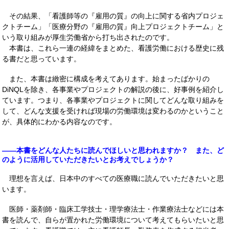
その結果、「看護師等の『雇用の質』の向上に関する省内プロジェ
クトチーム」「医療分野の『雇用の質』向上プロジェクトチーム」と
いう取り組みが厚生労働省から打ち出されたのです。
本書は、これら一連の経緯をまとめた、看護労働における歴史に残
る書だと思っています。
また、本書は緻密に構成を考えてあります。始まったばかりの
DiNQLを除き、各事業やプロジェクトの解説の後に、好事例を紹介し
ています。つまり、各事業やプロジェクトに関してどんな取り組みを
して、どんな支援を受ければ現場の労働環境は変わるのかということ
が、具体的にわかる内容なのです。
――本書をどんな人たちに読んでほしいと思われますか？ また、ど
のように活用していただきたいとお考えでしょうか？
理想を言えば、日本中のすべての医療職に読んでいただきたいと思
います。
医師・薬剤師・臨床工学技士・理学療法士・作業療法士などには本
書を読んで、自らが置かれた労働環境について考えてもらいたいと思