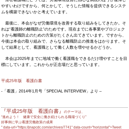
やすいわけですから、何とかして、そうした情報を提供できるシステ
ムを構築できないかと考えています。
最後に、本会がなぜ労働環境を改善する取り組みをしてきたか。そ
れは“看護師の離職防止”のためです。現在までに各事業やプロジェク
トから離職防止のための方策がたくさん出てきています。ですから、
今後は本会の取り組みで、さらなる離職防止の推進をはかります。そ
して結果として、看護職として働く人数を増やせるかどうか。
本会は2025年までに地域で働く看護職をできるだけ増やすことを目
標にしています。これからが正念場だと思っています。
平成25年版 看護白書
-「看護」2014年1月号「SPECIAL INTERVIEW」より –
『平成25年版 看護白書』
のテーマは、
“進めよう！ 健康で安全に働き続けられる職場づくり”
好事例に学ぶ看護労働政策の成果
" data-url="https://jnapcdc.com/archives/7741" data-count="horizontal">Tweet