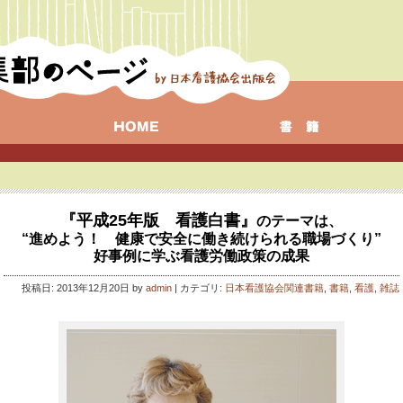
『平成25年版 看護白書』
のテーマは、
“進めよう！ 健康で安全に働き続けられる職場づくり”
好事例に学ぶ看護労働政策の成果
投稿日: 2013年12月20日 by
admin
| カテゴリ:
日本看護協会関連書籍
,
書籍
,
看護
,
雑誌