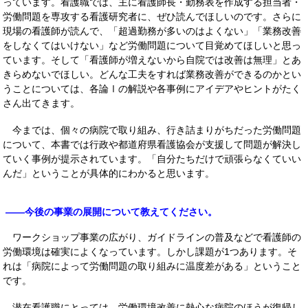
っています。看護職では、主に看護師長・勤務表を作成する担当者・
労働問題を専攻する看護研究者に、ぜひ読んでほしいのです。さらに
現場の看護師が読んで、「超過勤務が多いのはよくない」「業務改善
をしなくてはいけない」など労働問題について目覚めてほしいと思っ
ています。そして「看護師が増えないから自院では改善は無理」とあ
きらめないでほしい。どんな工夫をすれば業務改善ができるのかとい
うことについては、各論Ⅰの解説や各事例にアイデアやヒントがたく
さん出てきます。
今までは、個々の病院で取り組み、行き詰まりがちだった労働問題
について、本書では行政や都道府県看護協会が支援して問題が解決し
ていく事例が提示されています。「自分たちだけで頑張らなくていい
んだ」ということが具体的にわかると思います。
――今後の事業の展開について教えてください。
ワークショップ事業の広がり、ガイドラインの普及などで看護師の
労働環境は確実によくなっています。しかし課題が1つあります。そ
れは「病院によって労働問題の取り組みに温度差がある」ということ
です。
潜在看護職にとっては、労働環境改善に熱心な病院のほうが復帰し