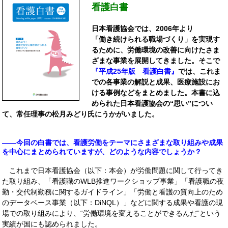
看護白書
日本看護協会では、2006年より
「働き続けられる職場づくり」を実現す
るために、労働環境の改善に向けたさま
ざまな事業を展開してきました。そこで
『平成25年版 看護白書』
では、これま
での各事業の解説と成果、医療施設にお
ける事例などをまとめました。本書に込
められた日本看護協会の“思い”につい
て、常任理事の松月みどり氏にうかがいました。
――今回の白書では、看護労働をテーマにさまざまな取り組みや成果
を中心にまとめられていますが、どのような内容でしょうか？
これまで日本看護協会（以下：本会）が労働問題に関して行ってき
た取り組み、「看護職のWLB推進ワークショップ事業」「看護職の夜
勤・交代制勤務に関するガイドライン」「労働と看護の質向上のため
のデータベース事業（以下：DiNQL）」などに関する成果や看護の現
場での取り組みにより、“労働環境を変えることができるんだ”という
実績が国にも認められました。