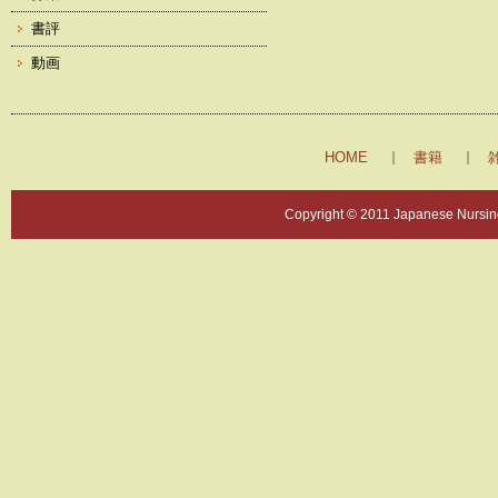
書評
動画
HOME
書籍
Copyright © 2011 Japanese Nursing 