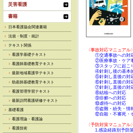
災害看護
書籍
日本看護協会関連書籍
法規・制度・統計
テキスト関係
〈事故対応マニュアル
看護学基礎テキスト
①交通事故への対
②医療事故・ケア
看護師基礎教育テキスト
③スタッフに起こ
④針刺し後の基本
最新地域看護学テキスト
⑤針刺し直後の対応
⑥針刺し直後の対
助産師基礎教育テキスト
⑦針刺し直後の対
看護管理学習テキスト
⑧結核への対応
⑨疥癬への対応
最新訪問看護研修テキスト
⑩虐待への対応
⑪盗難・紛失・情
基礎看護
⑫自殺・不審死・
看護理論・看護論
〈予防対策マニュアル
看護技術
1.感染経路別予防