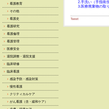
2.手洗い（手指衛
看護教育
3.医療廃棄物の取
その他
看護史
Tweet
看護研究
看護倫理
看護管理
医療安全
退院調整・退院支援
臨床研修
臨床看護
感染予防・感染対策
慢性看護
クリティカルケア
がん看護（含・緩和ケア）