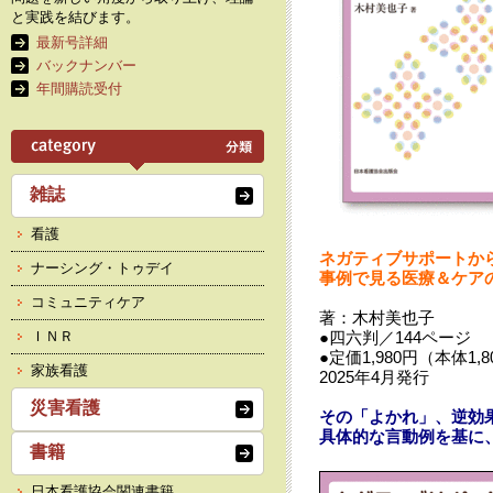
と実践を結びます。
最新号詳細
バックナンバー
年間購読受付
雑誌
看護
ネガティブサポートか
ナーシング・トゥデイ
事例で見る
医療＆ケア
コミュニティケア
著：木村美也子
ＩＮＲ
●四六判／144ページ
●定価1,980円（本体1,
家族看護
2025年4月発行
災害看護
その「よかれ」、逆効
具体的な言動例を基に
書籍
日本看護協会関連書籍