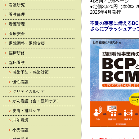
●B5判／196ページ
看護研究
●定価3,520円（本体3,
2025年4月発行
看護倫理
不測の事態に備えるBC
看護管理
さらにブラッシュアッ
医療安全
退院調整・退院支援
臨床研修
臨床看護
感染予防・感染対策
慢性看護
クリティカルケア
がん看護（含・緩和ケア）
皮膚・排泄ケア
老年看護
小児看護