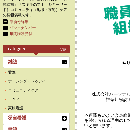
域連携」「スキルの向上」をキーワー
ドにコミュニティ（地域・在宅）ケア
の情報満載です。
最新号詳細
バックナンバー
年間購読受付
雑誌
や
看護
ナーシング・トゥデイ
コミュニティケア
株式会社パーソナル
ＩＮＲ
神奈川県訪
家族看護
本連載もいよいよ最終
災害看護
を続けられる理由の1
いと思います。
書籍