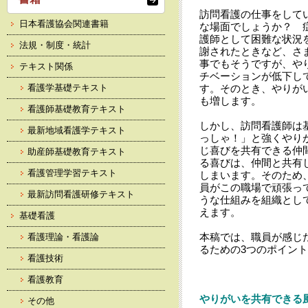
訪問看護の仕事をして
日本看護協会関連書籍
な場面でしょうか？ 
護師として困難な状況
法規・制度・統計
謝されたときなど、さ
事でもそうですが、や
テキスト関係
チベーションが低下し
看護学基礎テキスト
す。そのとき、やりが
も増します。
看護師基礎教育テキスト
しかし、訪問看護師は
最新地域看護学テキスト
っしゃ！」と強くやり
じ喜びを共有できる仲
助産師基礎教育テキスト
る喜びは、仲間と共有
看護管理学習テキスト
しまいます。そのため
員がこの職場で頑張っ
最新訪問看護研修テキスト
うな仕組みを組織とし
えます。
基礎看護
本稿では、職員が感じ
看護理論・看護論
るための3つのポイン
看護技術
看護教育
やりがいを共有できる
その他