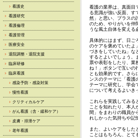
看護史
看護の業界は、真面目
る意識が強い反面、す
看護研究
然」と思い、プラスの
のため、やりがいを仲
看護倫理
うな風土自体を変える
看護管理
具体的にはまず、日ご
医療安全
のケアを褒めていたよ
づきをしていたね」な
退院調整・退院支援
するとよいでしょう。
票や表彰をしたり、業
臨床研修
ね！」ボタンで互いの
臨床看護
とも効果的です。さら
ンスのテーマに「看護
感染予防・感染対策
テーマに研究し、学会
について考えるよいき
慢性看護
これらを実践してみる
クリティカルケア
ことを知れたり、本人
がん看護（含・緩和ケア）
間」をまわりの職員か
れしかった気持ちや記
皮膚・排泄ケア
また、よいケアをした
老年看護
ことはもちろん、とて