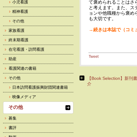
て褒められることはさ
小児看護
と考えます。また、ス
精神看護
ョンや他職種から褒め
も大切です。
その他
→続きは本誌で（コミュ
家族看護
終末期看護
在宅看護・訪問看護
Tweet
助産
看護関連の書籍
その他
【Book Selection】新
介
日本訪問看護振興財団関連書籍
映像メディア
その他
募集
書評