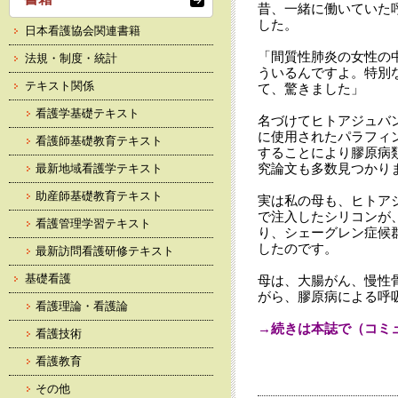
昔、一緒に働いていた
した。
日本看護協会関連書籍
「間質性肺炎の女性の
法規・制度・統計
ういるんですよ。特別
テキスト関係
て、驚きました」
看護学基礎テキスト
名づけてヒトアジュバ
に使用されたパラフィ
看護師基礎教育テキスト
することにより膠原病
究論文も多数見つかり
最新地域看護学テキスト
助産師基礎教育テキスト
実は私の母も、ヒトア
で注入したシリコンが
看護管理学習テキスト
り、シェーグレン症候
したのです。
最新訪問看護研修テキスト
基礎看護
母は、大腸がん、慢性
がら、膠原病による呼
看護理論・看護論
→続きは本誌で（コミュ
看護技術
看護教育
その他