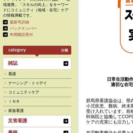
域連携」「スキルの向上」をキーワー
ドにコミュニティ（地域・在宅）ケア
の情報満載です。
最新号詳細
バックナンバー
年間購読受付
雑誌
看護
日常生活動
ナーシング・トゥデイ
適切な在宅
コミュニティケア
群馬県看護協会は、県
ＩＮＲ
小児疾患、難病、終末
家族看護
受け入れています。前
幹病院と協働してCO
災害看護
ケアの充実にも注力し
書籍
在宅酸素療法を必要と