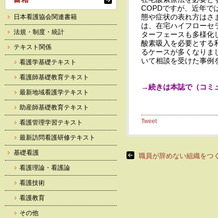
COPDですが、近年
態や症状の表れ方はさま
日本看護協会関連書籍
は、在宅ハイフローセ
法規・制度・統計
ターフェースも多様化
酸素吸入を必要とする
テキスト関係
るケースが多くなりま
いて相談を受けた事例
看護学基礎テキスト
看護師基礎教育テキスト
→続きは本誌で（コミュ
最新地域看護学テキスト
助産師基礎教育テキスト
Tweet
看護管理学習テキスト
最新訪問看護研修テキスト
基礎看護
職員が辞めない組織をつ
看護理論・看護論
看護技術
看護教育
その他