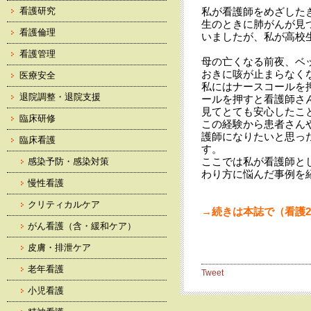
看護研究
私が看護師をめざした
生のときに肺がんが見
看護倫理
いましたが、私が高校
看護管理
母の亡くなる前夜、ベ
おきに咳が止まらなく
医療安全
私にはナースコールを
退院調整・退院支援
ールを押すと看護師さ
見てとても安心したこ
臨床研修
この経験から患者さん
護師になりたいと思っ
臨床看護
す。
ここでは私が看護師と
感染予防・感染対策
わり方に悩んだ事例を
慢性看護
クリティカルケア
→続きは本誌で（看護20
がん看護（含・緩和ケア）
皮膚・排泄ケア
老年看護
Tweet
小児看護