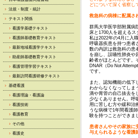
どについて深く省察し
法規・制度・統計
救急科の病棟に配属さ
テキスト関係
群馬大学医学部附属病院
看護学基礎テキスト
床と1700人を超える
私は2022年の4月に
看護師基礎教育テキスト
呼吸器疾患を持つ患者
最新地域看護学テキスト
数の内訳は救急科の患
を崩し、誤嚥性肺炎や
助産師基礎教育テキスト
齢者がほとんどです。
DNAR（Do Not Atte
看護管理学習テキスト
です。
最新訪問看護研修テキスト
また、認知機能の低下
基礎看護
わからなくなってしま
滴や胃管の自己抜去を
看護理論・看護論
少なくありません。呼
用に苦しむ方や緩和治
看護技術
うな病棟で1年間看護
看護教育
験を持つことができま
その他
患者さんやその家族に
与えられるような看護
看護史