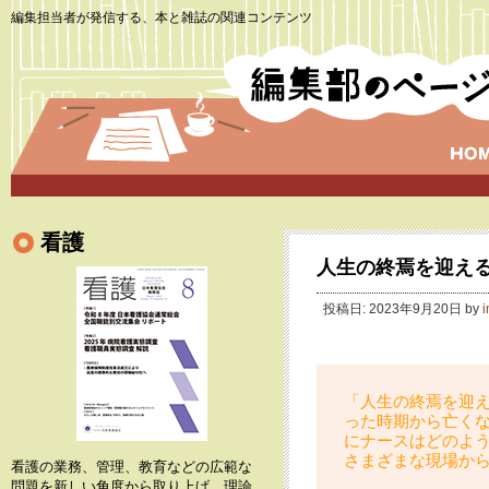
編集担当者が発信する、本と雑誌の関連コンテンツ
看護
人生の終焉を迎え
投稿日: 2023年9月20日 by
「人生の終焉を迎
った時期から亡く
にナースはどのよ
さまざまな現場か
看護の業務、管理、教育などの広範な
問題を新しい角度から取り上げ、理論