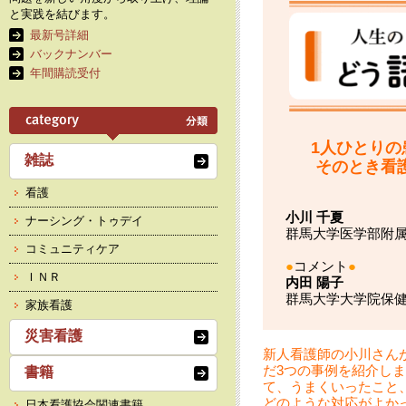
と実践を結びます。
最新号詳細
バックナンバー
年間購読受付
1人ひとり
雑誌
そのとき看
看護
小川 千夏
ナーシング・トゥデイ
群馬大学医学部附
コミュニティケア
●
コメント
●
ＩＮＲ
内田 陽子
群馬大学大学院保健
家族看護
災害看護
新人看護師の小川さん
だ3つの事例を紹介し
書籍
て、うまくいったこと
どのような対応がよか
日本看護協会関連書籍