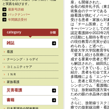
座」も開催された。
と実践を結びます。
会長の桜井礼子氏（東
最新号詳細
術集会のテーマである「Cliento
バックナンバー
線看護が挑むイノベー
受ける患者・家族ら対象者本
年間購読受付
は「チーム医療」と「
キーパーソンとしての
認定看護師や2022年
の活動にも期待を寄せ
の現任教育の充実が必
雑誌
められる」と述べた。
星槎大学大学院教育学
看護
「変革し続ける医療に
成する要素や患者と専
ナーシング・トゥデイ
ら解説された。細田氏
コミュニティケア
となってきている」と
紹介。患者を社会で支
ＩＮＲ
多職種による「エンゲ
し、患者と双方向にか
家族看護
シンポジウム「看護職に
では、放射線防護方策や
災害看護
ための眼の水晶体の放
った。
書籍
さらに、放射線リスク
療での放射線治療・看
日本看護協会関連書籍