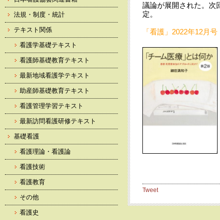
議論が展開された。次回
定。
法規・制度・統計
テキスト関係
「看護」2022年12月号 
看護学基礎テキスト
看護師基礎教育テキスト
最新地域看護学テキスト
助産師基礎教育テキスト
看護管理学習テキスト
最新訪問看護研修テキスト
基礎看護
看護理論・看護論
看護技術
看護教育
Tweet
その他
看護史