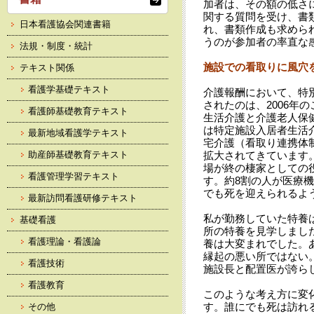
加者は、その額の低さ
関する質問を受け、書
日本看護協会関連書籍
れ、書類作成も求めら
うのが参加者の率直な
法規・制度・統計
施設での看取りに風穴
テキスト関係
看護学基礎テキスト
介護報酬において、特
されたのは、2006年
看護師基礎教育テキスト
生活介護と介護老人保健
は特定施設入居者生活介
最新地域看護学テキスト
宅介護（看取り連携体
助産師基礎教育テキスト
拡大されてきています
場が終の棲家としての
看護管理学習テキスト
す。約8割の人が医療
でも死を迎えられるよ
最新訪問看護研修テキスト
私が勤務していた特養は
基礎看護
所の特養を見学しまし
看護理論・看護論
養は大変まれでした。
縁起の悪い所ではない
看護技術
施設長と配置医が誇ら
看護教育
このような考え方に変
す。誰にでも死は訪れ
その他