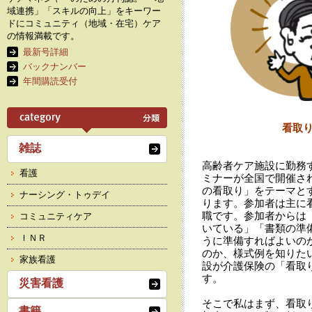
域連携」「スキルの向上」をキーワー
ドにコミュニティ（地域・在宅）ケア
の情報満載です。
最新号詳細
バックナンバー
年間購読受付
看取
雑誌
高齢者ケア施設に勤務
看護
ミナーが全国で開催さ
の看取り」をテーマと
ナーシング・トゥデイ
ります。参加者は主に
職です。参加者からは
コミュニティケア
いている」「書類の準
ＩＮＲ
うに準備すればよいの
のか、様式例を知りた
家族看護
設が介護保険の「看取
す。
災害看護
そこで私はまず、看取
書籍