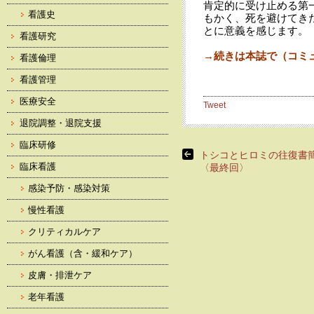
肯定的に受け止める第
看護史
もかく、死を避けてき
とに意義を感じます。
看護研究
→続きは本誌で（コミュ
看護倫理
看護管理
医療安全
Tweet
退院調整・退院支援
臨床研修
トシコとヒロミの往復書簡
臨床看護
〈最終回〉
感染予防・感染対策
慢性看護
クリティカルケア
がん看護（含・緩和ケア）
皮膚・排泄ケア
老年看護