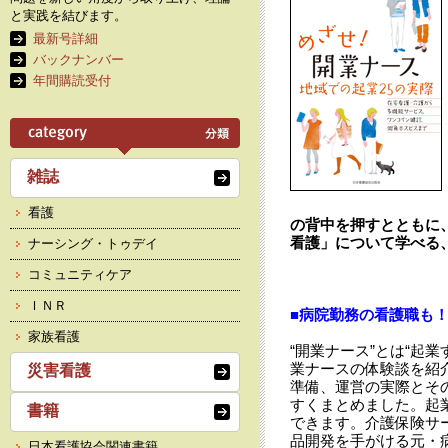
と実践を結びます。
最新号詳細
バックナンバー
年間購読受付
雑誌
看護
の背中を押すとともに
看護」について学べる
ナーシング・トゥデイ
コミュニティケア
ＩＮＲ
■病院勤務の看護職も
家族看護
“開業ナース”とは“起
業ナースの体験談を紹
災害看護
準備、運営の実際とそ
すくまとめました。起
書籍
できます。介護保険サ
品開発を手がける元・
日本看護協会関連書籍