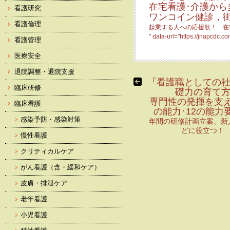
在宅看護･介護から
看護研究
ワンコイン健診，
看護倫理
起業する人への応援歌！ 在
" data-url="https://jnapcdc.
看護管理
医療安全
退院調整・退院支援
『看護職としての
臨床研修
礎力の育て
専門性の発揮を支え
臨床看護
の能力･12の能力
感染予防・感染対策
年間の研修計画立案、新
どに役立つ！
慢性看護
クリティカルケア
がん看護（含・緩和ケア）
皮膚・排泄ケア
老年看護
小児看護