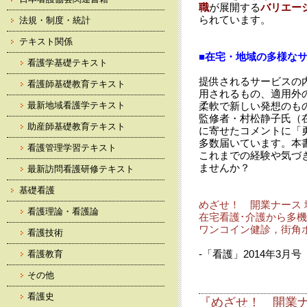
職
が展開する
バ
リエー
られています。
法規・制度・統計
テキスト関係
■在宅・地域の多様な
看護学基礎テキスト
提供されるサービスの
看護師基礎教育テキスト
用されるもの、適用外
最新地域看護学テキスト
柔軟で新しい発想のも
監修者・村松静子氏（
助産師基礎教育テキスト
に寄せたコメントに「
多数届いています。本
看護管理学習テキスト
これまでの経験や気づ
ませんか？
最新訪問看護研修テキスト
基礎看護
めざせ！ 開業ナース 
看護理論・看護論
在宅看護･介護から多
ワンコイン健診，街角
看護技術
-「看護」2014年3月号「S
看護教育
その他
看護史
『めざせ！ 開業ナ