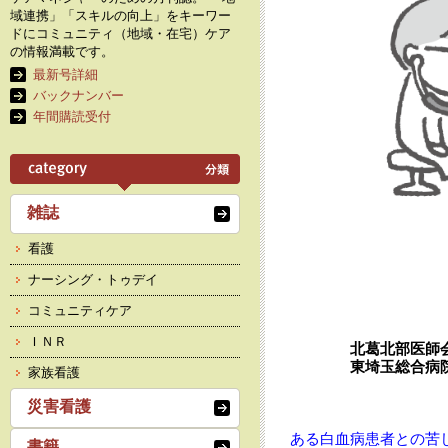
域連携」「スキルの向上」をキーワー
ドにコミュニティ（地域・在宅）ケア
の情報満載です。
最新号詳細
バックナンバー
年間購読受付
雑誌
看護
ナーシング・トゥデイ
コミュニティケア
ＩＮＲ
北葛北部医師
東埼玉総合病
家族看護
災害看護
ある白血病患者との苦
書籍