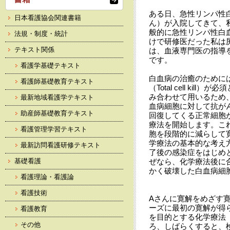
ある日、急性リンパ性
日本看護協会関連書籍
ん）が入院してきて、
般的に急性リンパ性白
法規・制度・統計
けで研修医だった私は
テキスト関係
は、血液専門医の指導
です。
看護学基礎テキスト
白血病の治癒のために
看護師基礎教育テキスト
（Total cell ki
み合わせて用いるため
最新地域看護学テキスト
血病細胞に対して抗が
助産師基礎教育テキスト
回復してくる正常細胞
療法を開始します。こ
看護管理学習テキスト
胞を段階的に減らして
学療法の基本的な考え
最新訪問看護研修テキスト
了後の感染症をはじめ
基礎看護
ぜなら、化学療法後に
かく破壊した白血病細
看護理論・看護論
看護技術
Aさんに寛解をめざす
ーズに最初の寛解が得
看護教育
を目的とする化学療法
その他
ろ、しばらくすると、