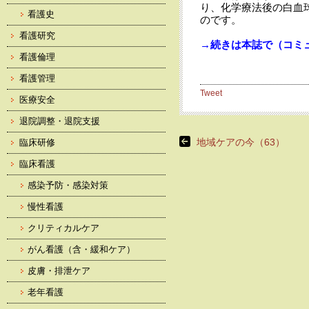
り、化学療法後の白血
看護史
のです。
看護研究
→続きは本誌で（コミュ
看護倫理
看護管理
Tweet
医療安全
退院調整・退院支援
地域ケアの今（63）
臨床研修
臨床看護
感染予防・感染対策
慢性看護
クリティカルケア
がん看護（含・緩和ケア）
皮膚・排泄ケア
老年看護