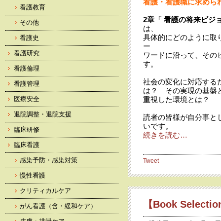
看護・看護職に求めら
看護教育
2章「 看護の将来ビジ
その他
は、
具体的にどのように取
看護史
ー
看護研究
ワードに沿って、その
す。
看護倫理
社会の変化に対応する
看護管理
は？ その実現の基盤
医療安全
重視した環境とは？
退院調整・退院支援
読者の皆様が自分事と
いです。
臨床研修
続きを読む…
臨床看護
感染予防・感染対策
Tweet
慢性看護
クリティカルケア
【Book Selec
がん看護（含・緩和ケア）