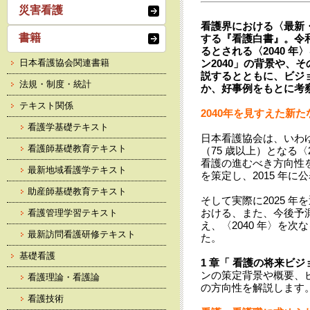
災害看護
看護界における〈最新
書籍
する『看護白書』。令
るとされる〈2040 
日本看護協会関連書籍
ン2040」の背景や、
説するとともに、ビジ
法規・制度・統計
か、好事例をもとに考
テキスト関係
2040年を見すえた新
看護学基礎テキスト
日本看護協会は、いわ
看護師基礎教育テキスト
（75 歳以上）となる〈
看護の進むべき方向性
最新地域看護学テキスト
を策定し、2015 年に
助産師基礎教育テキスト
そして実際に2025 年
おける、また、今後予
看護管理学習テキスト
え、〈2040 年〉を
最新訪問看護研修テキスト
た。
基礎看護
1 章「 看護の将来ビジョ
ンの策定背景や概要、
看護理論・看護論
の方向性を解説します
看護技術