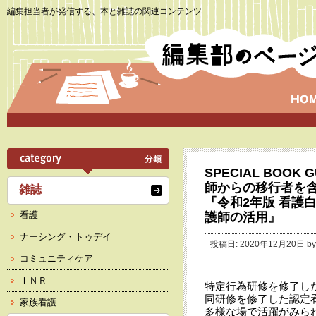
編集担当者が発信する、本と雑誌の関連コンテンツ
SPECIAL BOO
師からの移行者を
雑誌
『令和2年版 看護
看護
護師の活用』
ナーシング・トゥデイ
投稿日: 2020年12月20日 b
コミュニティケア
ＩＮＲ
特定行為研修を修了し
同研修を修了した認定
家族看護
多様な場で活躍がみら