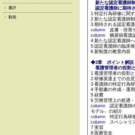
新たな認定看護師
書評
認定看護師に期待さ
1 特定行為研修に関
動画
2 新たな認定看護師
3 期待される認定看
column
皮膚・排泄ケ
column
糖尿病看護認
4 新たな認定看護師
5 認定看護師の臨床
6 新制度の教育内容
◆3章 ポイント解説
看護管理者の役割と
1 看護管理者の役割
2 研修派遣までの合
3 看護師の特定行為
4 手順書の作成・運
5 経費
6 労務管理上の処遇
column
認定看護師の
モデル」の紹介
column
特定行為研修
column
スペシャリス
7 実習
8 医療安全