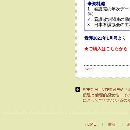
◆資料編
1．看護職の年次デ
件〉
2．看護政策関連の動向（
3．日本看護協会の主
看護2021年1月号より
★ご購入はこちらから
Tweet
SPECIAL INTERVIEW
伝達と倫理的感受性 そ
にとってすぐれているの
HOME
書籍