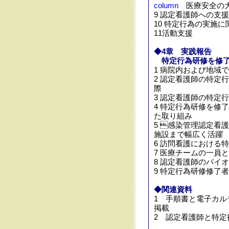
column
医療安全の大
9 認定看護師への支
10 特定行為の実施
11活動支援
◆4章 実践報告
特定行為研修を修了
1 病院内および地域
2 認定看護師の特定
際
3 認定看護師の特定
4 特定行為研修を修
た取り組み
5 感染管理認定看
施設まで幅広く活躍
6 訪問看護における
7 医療チームの一員
8 認定看護師のパイ
9 特定行為研修修了
◆関連資料
1 手順書と電子カル
掲載
2 認定看護師と特