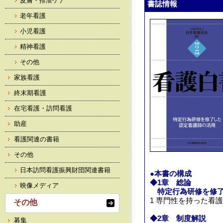
皮膚・排泄ケア
書誌情報
老年看護
小児看護
精神看護
その他
家族看護
終末期看護
在宅看護・訪問看護
助産
看護関連の書籍
その他
日本訪問看護振興財団関連書籍
●本書の構成
◆1章 総論
映像メディア
特定行為研修を修了
1 専門性を持った看
その他
◆2章 制度解説
募集