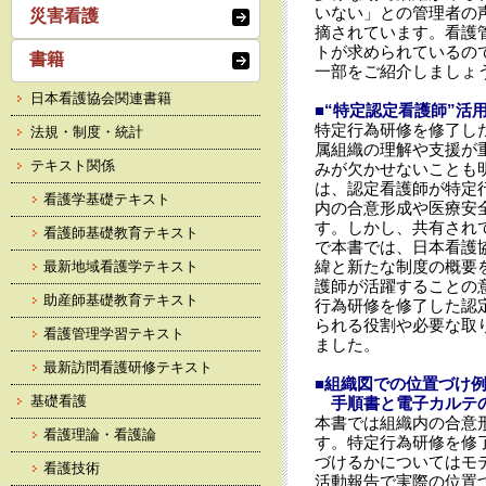
いない」との管理者の
災害看護
摘されています。看護
トが求められているの
書籍
一部をご紹介しましょ
日本看護協会関連書籍
■“特定認定看護師”活
特定行為研修を修了し
法規・制度・統計
属組織の理解や支援が
テキスト関係
みが欠かせないことも
は、認定看護師が特定
看護学基礎テキスト
内の合意形成や医療安
す。しかし、共有され
看護師基礎教育テキスト
で本書では、日本看護
緯と新たな制度の概要
最新地域看護学テキスト
護師が活躍することの
助産師基礎教育テキスト
行為研修を修了した認
られる役割や必要な取
看護管理学習テキスト
ました。
最新訪問看護研修テキスト
■組織図での位置づけ
基礎看護
手順書と電子カルテの
本書では組織内の合意
看護理論・看護論
す。特定行為研修を修
づけるかについてはモ
看護技術
活動報告で実際の位置