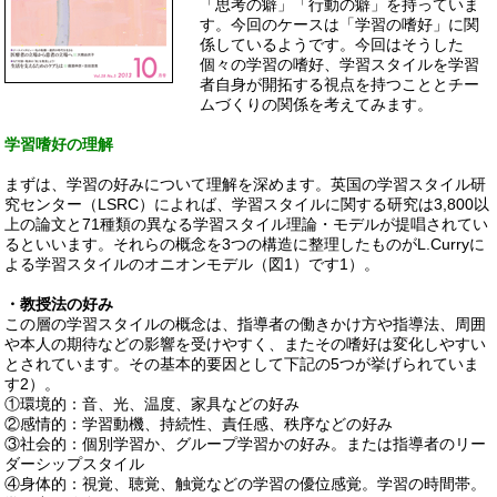
「思考の癖」「行動の癖」を持っていま
す。今回のケースは「学習の嗜好」に関
係しているようです。今回はそうした
個々の学習の嗜好、学習スタイルを学習
者自身が開拓する視点を持つこととチー
ムづくりの関係を考えてみます。
学習嗜好の理解
まずは、学習の好みについて理解を深めます。英国の学習スタイル研
究センター（LSRC）によれば、学習スタイルに関する研究は3,800以
上の論文と71種類の異なる学習スタイル理論・モデルが提唱されてい
るといいます。それらの概念を3つの構造に整理したものがL.Curryに
よる学習スタイルのオニオンモデル（図1）です1）。
・教授法の好み
この層の学習スタイルの概念は、指導者の働きかけ方や指導法、周囲
や本人の期待などの影響を受けやすく、またその嗜好は変化しやすい
とされています。その基本的要因として下記の5つが挙げられていま
す2）。
①環境的：音、光、温度、家具などの好み
②感情的：学習動機、持続性、責任感、秩序などの好み
③社会的：個別学習か、グループ学習かの好み。または指導者のリー
ダーシップスタイル
④身体的：視覚、聴覚、触覚などの学習の優位感覚。学習の時間帯。