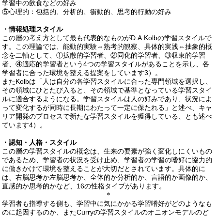
学習中の飲食などの好み
⑤心理的：包括的、分析的、衝動的、思考的行動の好み
・情報処理スタイル
この層の考え方として最も代表的なものがD.A.Kolbの学習スタイルで
す。この理論では、能動的実験⇔熟考的観察、具体的実践⇔抽象的概
念を二軸として、①拡散的学習者、②同化的学習者、③収束的学習
者、④適応的学習者という4つの学習スタイルがあることを示し、各
学習者に合った環境を整える提案をしています3）。
またKolbは「人は自分の各学習スタイルに合った専門領域を選択し、
その領域にひとたび入ると、その領域で基準となっている学習スタイ
ルに適合するようになる。学習スタイルは人の好みであり、状況によ
って変化するが同時に長期にわたって一定に保たれる」と述べ、キャ
リア開発のプロセスで新たな学習スタイルを獲得している、とも述べ
ています4）。
・認知・人格・スタイル
この層の学習スタイルの概念は、生来の要素が強く変化しにくいもの
であるため、学習者の状況を受け止め、学習者の学習の嗜好に協力的
に働きかけて環境を整えることが大切だとされています。具体的に
は、右脳思考か左脳思考か、全体的か分析的か、言語的か画像的か、
直感的か思考的かなど、16の性格タイプがあります。
＊
学習者も指導する側も、学習中に気にかかる学習嗜好がどのようなも
のに起因するのか、またCurryの学習スタイルのオニオンモデルのど