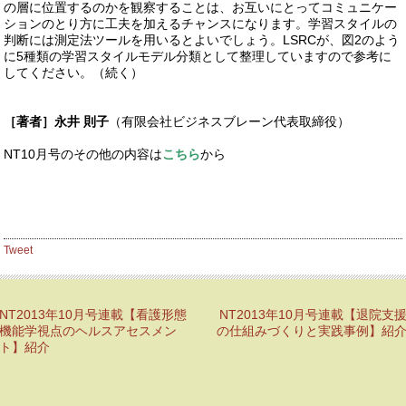
の層に位置するのかを観察することは、お互いにとってコミュニケー
ションのとり方に工夫を加えるチャンスになります。学習スタイルの
判断には測定法ツールを用いるとよいでしょう。LSRCが、図2のよう
に5種類の学習スタイルモデル分類として整理していますので参考に
してください。（続く）
［著者］永井 則子
（有限会社ビジネスブレーン代表取締役）
NT10月号のその他の内容は
こちら
から
Tweet
NT2013年10月号連載【看護形態
NT2013年10月号連載【退院支
機能学視点のヘルスアセスメン
の仕組みづくりと実践事例】紹
ト】紹介