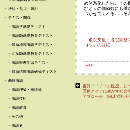
め体系化した向こうの
ひとりの価値観にも働き
法規・制度・統計
づかせてくれる……そ
テキスト関係
看護学基礎テキスト
看護師基礎教育テキスト
『退院支援・退院調整
最新地域看護学テキスト
コツ』の詳細
助産師基礎教育テキスト
看護管理学習テキスト
Tweet
最新訪問看護研修テキスト
基礎看護
書評『「チーム医療」と
看護理論・看護論
医療とケアに生かす社会
アプローチ（細田 満和子
看護技術
看護教育
その他
看護史