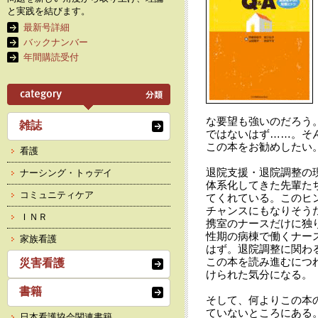
と実践を結びます。
最新号詳細
バックナンバー
年間購読受付
な要望も強いのだろう
雑誌
ではないはず……。そ
この本をお勧めしたい
看護
退院支援・退院調整の
ナーシング・トゥデイ
体系化してきた先輩た
コミュニティケア
てくれている。このヒ
チャンスにもなりそう
ＩＮＲ
携室のナースだけに独
性期の病棟で働くナー
家族看護
はず。退院調整に関わ
この本を読み進むにつ
災害看護
けられた気分になる。
書籍
そして、何よりこの本
ていないところにある。
日本看護協会関連書籍