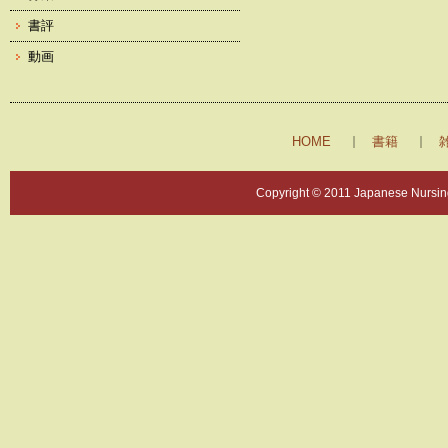
書評
動画
HOME
書籍
Copyright © 2011 Japanese Nursing 