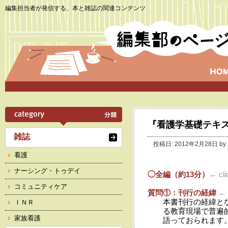
編集担当者が発信する、本と雑誌の関連コンテンツ
『看護学基礎テキ
雑誌
投稿日: 2012年2月28日 by
看護
ナーシング・トゥデイ
◯全編（約13分）
← cli
コミュニティケア
質問①：刊行の経緯
← c
本書刊行の経緯と
ＩＮＲ
る教育現場で普遍
家族看護
語っておられます