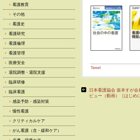
看護教育
その他
看護史
看護研究
看護倫理
看護管理
医療安全
Tweet
退院調整・退院支援
臨床研修
日本看護協会 坂本すが会
臨床看護
ビュー（動画）［はじめ
感染予防・感染対策
慢性看護
クリティカルケア
がん看護（含・緩和ケア）