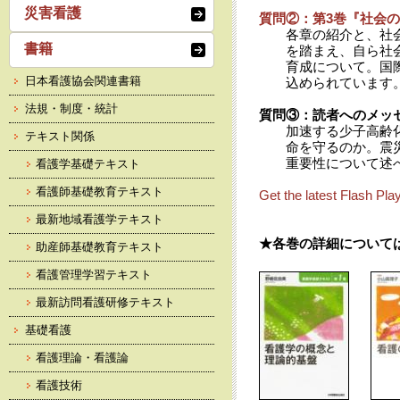
災害看護
質問②：第3巻『社会
各章の紹介と、社
書籍
を踏まえ、自ら社
育成について。国
日本看護協会関連書籍
込められています
法規・制度・統計
質問③：読者へのメッ
加速する少子高齢
テキスト関係
命を守るのか。震
重要性について述
看護学基礎テキスト
看護師基礎教育テキスト
Get the latest Flash Pla
最新地域看護学テキスト
★各巻の詳細について
助産師基礎教育テキスト
看護管理学習テキスト
最新訪問看護研修テキスト
基礎看護
看護理論・看護論
看護技術