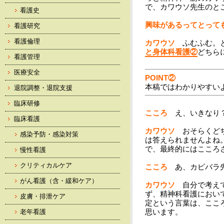
で、カワウソ先生のと
看護史
興味があるってとって
看護研究
看護倫理
カワウソ
ふむふむ。と
と身体科看護②
どちら
看護管理
医療安全
POINT②
本稿ではわかりやすい
退院調整・退院支援
臨床研修
こころ
え、いきなり
臨床看護
カワウソ
おそらくどち
感染予防・感染対策
は答えられませんよね
で、最終的にはこころ
慢性看護
クリティカルケア
こころ
あ、カピバラ
がん看護（含・緩和ケア）
カワウソ
自分で考えて
ず、精神科看護におい
皮膚・排泄ケア
定という言葉は、ここ
思います。
老年看護