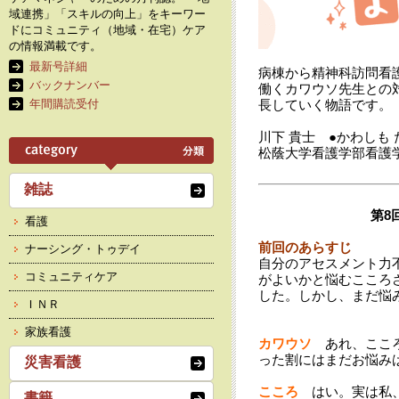
域連携」「スキルの向上」をキーワー
ドにコミュニティ（地域・在宅）ケア
の情報満載です。
最新号詳細
病棟から精神科訪問看
バックナンバー
働くカワウソ先生との
年間購読受付
長していく物語です。
川下 貴士 ●
かわしも 
松蔭大学看護学部看護
雑誌
第8
看護
前回のあらすじ
ナーシング・トゥデイ
自分のアセスメント力
コミュニティケア
がよいかと悩むこころ
した。しかし、まだ悩
ＩＮＲ
家族看護
カワウソ
あれ、こころ
った割にはまだお悩み
災害看護
こころ
はい。実は私
書籍