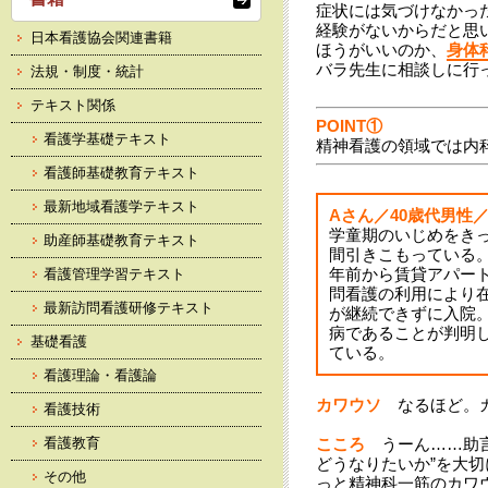
症状には気づけなかっ
経験がないからだと思
日本看護協会関連書籍
ほうがいいのか、
身体
バラ先生に相談しに行
法規・制度・統計
テキスト関係
POINT①
看護学基礎テキスト
精神看護の領域では内
看護師基礎教育テキスト
最新地域看護学テキスト
Aさん／40歳代男性
学童期のいじめをき
助産師基礎教育テキスト
間引きこもっている
年前から賃貸アパー
看護管理学習テキスト
問看護の利用により
最新訪問看護研修テキスト
が継続できずに入院
病であることが判明
基礎看護
ている。
看護理論・看護論
カワウソ
なるほど。カ
看護技術
看護教育
こころ
うーん……助
どうなりたいか”を大
その他
っと精神科一筋のカワ