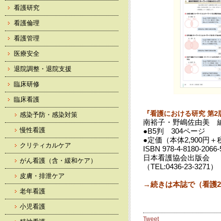
看護研究
看護倫理
看護管理
医療安全
退院調整・退院支援
臨床研修
臨床看護
『看護における研究 第2
感染予防・感染対策
南裕子・野嶋佐由美 
慢性看護
●B5判 304ページ
●定価（本体2,900円＋
クリティカルケア
ISBN 978-4-8180-2066-
日本看護協会出版会
がん看護（含・緩和ケア）
（TEL:0436-23-3271）
皮膚・排泄ケア
→続きは本誌で（看護20
老年看護
小児看護
Tweet