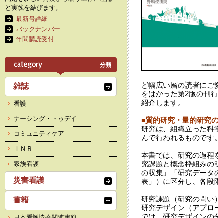
と実践を結びます。
最新号詳細
バックナンバー
年間購読受付
ど幅広い層の読者にご
雑誌
をはかった第2版の刊
紹介します。
看護
ナーシング・トゥデイ
■質的研究・量的研究
研究は、組織立った科
コミュニティケア
んで行われるものです
ＩＮＲ
本書では、研究の過程
究課題と概念枠組みの
家族看護
の収集」「研究データ
災害看護
表」）に区分し、各段
研究課題（研究の問い
書籍
研究デザイン（アプロ
では、研究デザインの
日本看護協会関連書籍