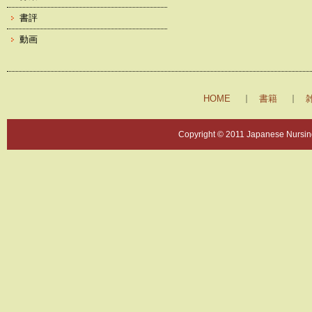
書評
動画
HOME
書籍
Copyright © 2011 Japanese Nursing 