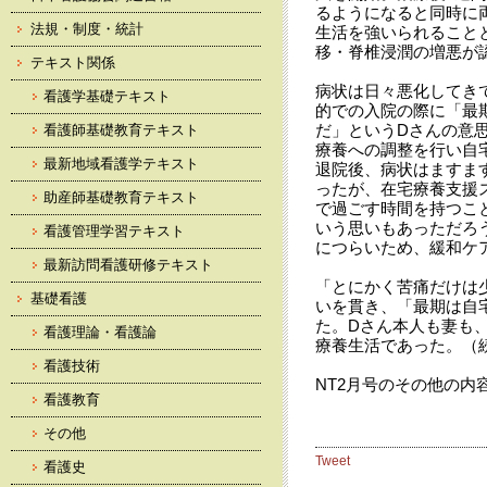
るようになると同時に
法規・制度・統計
生活を強いられること
移・脊椎浸潤の増悪が
テキスト関係
病状は日々悪化してき
看護学基礎テキスト
的での入院の際に「最
だ」というDさんの意
看護師基礎教育テキスト
療養への調整を行い自
最新地域看護学テキスト
退院後、病状はますま
ったが、在宅療養支援
助産師基礎教育テキスト
で過ごす時間を持つこ
いう思いもあっただろ
看護管理学習テキスト
につらいため、緩和ケ
最新訪問看護研修テキスト
「とにかく苦痛だけは
基礎看護
いを貫き、「最期は自
た。Dさん本人も妻も
看護理論・看護論
療養生活であった。（
看護技術
NT2月号のその他の内
看護教育
その他
Tweet
看護史