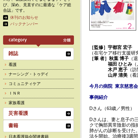
び、深め、見直すのに最適な「ケア総
合誌」です。
休刊のお知らせ
バックナンバー
［監修］
宇都宮 宏子
（在宅ケア移行支援研
雑誌
［筆 者］
秋葉 博子
（退
福田 ひとみ
（
看護
木戸 恵子
（訪
ナーシング・トゥデイ
山岸 清美
（看
コミュニティケア
今月の病院 東京慈恵
ＩＮＲ
事例紹介
家族看護
Dさん（63歳／男性）
災害看護
Dさんは、妻と息子の三
クで胸部異常陰影の指
書籍
肺がんの診断を受けた。
法を開始。治療後3週
日本看護協会関連書籍