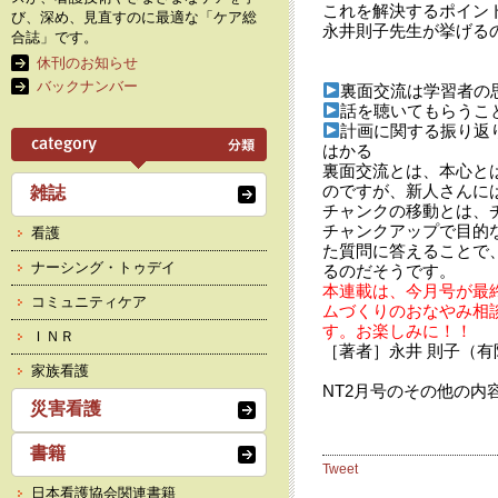
これを解決するポイン
び、深め、見直すのに最適な「ケア総
永井則子先生が挙げる
合誌」です。
休刊のお知らせ
バックナンバー
裏面交流は学習者の
話を聴いてもらうこ
計画に関する振り返
はかる
裏面交流とは、本心と
のですが、新人さんに
雑誌
チャンクの移動とは、
チャンクアップで目的
看護
た質問に答えることで
ナーシング・トゥデイ
るのだそうです。
本連載は、今月号が最
コミュニティケア
ムづくりのおなやみ相
す。お楽しみに！！
ＩＮＲ
［著者］永井 則子（
家族看護
NT2月号のその他の内
災害看護
書籍
Tweet
日本看護協会関連書籍