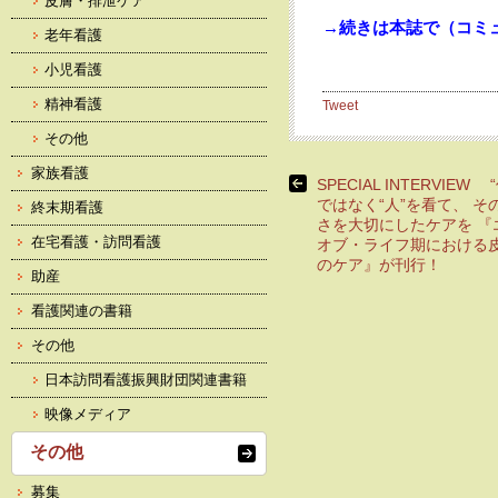
皮膚・排泄ケア
→続きは本誌で（コミュ
老年看護
小児看護
精神看護
Tweet
その他
家族看護
SPECIAL INTERVIEW 
ではなく“人”を看て、 そ
終末期看護
さを大切にしたケアを 『
在宅看護・訪問看護
オブ・ライフ期における
のケア』が刊行！
助産
看護関連の書籍
その他
日本訪問看護振興財団関連書籍
映像メディア
その他
募集