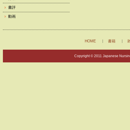
書評
動画
HOME
書籍
Copyright © 2011 Japanese Nursing 