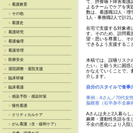
て、摂食嚥下障害看護
看護教育
よるチームでケアを実践
数は、看護職12人・理
その他
1人・事務職2人で計2
看護史
在宅で支援する対象者
看護研究
す。そのため、訪問看
望・思いを尊重し、そ
看護倫理
できるよう支援するこ
看護管理
医療安全
本稿では、誤嚥リスク
たい」と願う夫に困惑
退院調整・退院支援
かなえていくことで、
介します。
臨床研修
自分のスタイルで食事
臨床看護
感染予防・感染対策
事例：Aさん／70代女
脳梗塞（右半身不全麻
慢性看護
Aさんは夫と2人暮らし
クリティカルケア
麻痺・運動性失語を生
がん看護（含・緩和ケア）
不全の悪化により入院