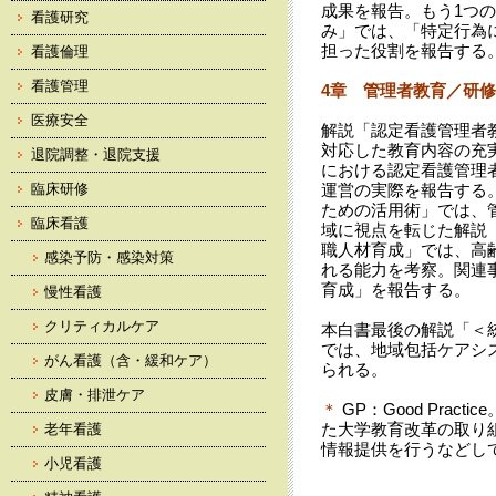
成果を報告。もう1つ
看護研究
み」では、「特定行為
担った役割を報告する
看護倫理
看護管理
4章 管理者教育／研
医療安全
解説「認定看護管理者
対応した教育内容の充
退院調整・退院支援
における認定看護管理
臨床研修
運営の実際を報告する
ための活用術」では、
臨床看護
域に視点を転じた解説
職人材育成」では、高
感染予防・感染対策
れる能力を考察。関連
育成」を報告する。
慢性看護
クリティカルケア
本白書最後の解説「＜
では、地域包括ケアシ
がん看護（含・緩和ケア）
られる。
皮膚・排泄ケア
＊
GP：Good Pra
た大学教育改革の取り
老年看護
情報提供を行うなどし
小児看護