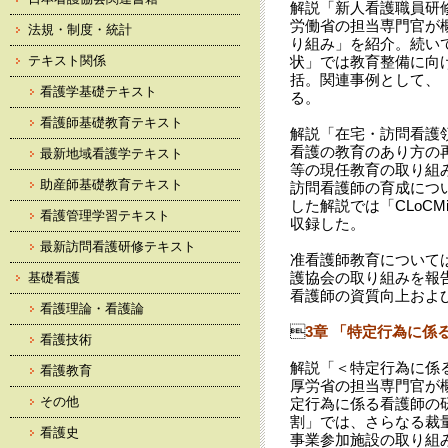
解説「新人看護職員研
労働省の担当専門官が
法規・制度・統計
り組み」を紹介。続い
テキスト関係
状」では教育整備に向け
括。関連事例として、
看護学基礎テキスト
る。
看護師基礎教育テキスト
解説「在宅・訪問看護
看護の教育のあり方の
最新地域看護学テキスト
等の現任教育の取り組
助産師基礎教育テキスト
訪問看護師の育成につ
した解説では「CLoC
看護管理学習テキスト
収録した。
最新訪問看護研修テキスト
准看護師教育について
護協会の取り組みを報
基礎看護
看護師の資質向上およ
看護理論・看護論

3章 「特定行為に係
看護技術
解説「＜特定行為に係
看護教育
厚労省の担当専門官が
その他
定行為に係る看護師の
割」では、さらなる裁
看護史
事業参加施設の取り組