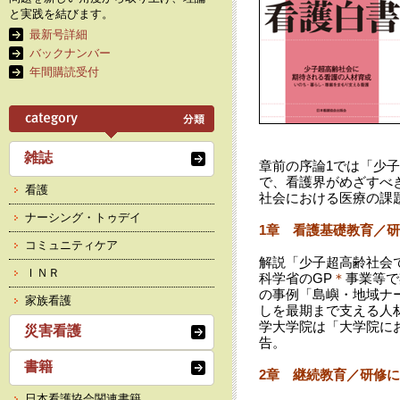
と実践を結びます。
最新号詳細
バックナンバー
年間購読受付
雑誌
章前の序論1では「少
で、看護界がめざすべ
看護
社会における医療の課
ナーシング・トゥデイ
1章 看護基礎教育／
コミュニティケア
解説「少子超高齢社会
ＩＮＲ
科学省のGP
＊
事業等で
の事例「島嶼・地域ナ
家族看護
しを最期まで支える人
学大学院は「大学院に
災害看護
告。
書籍
2章 継続教育／研修
日本看護協会関連書籍