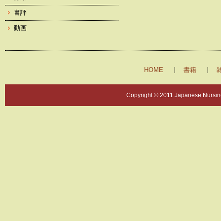
書評
動画
HOME
書籍
Copyright © 2011 Japanese Nursing 