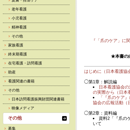
皮膚・排泄ケア
老年看護
小児看護
精神看護
その他
『「爪のケア」に
家族看護
終末期看護
★本書の
在宅看護・訪問看護
はじめに（日本看護協
助産
看護関連の書籍
◯第1章：解説編
日本看護協会の
その他
の実際から（日本
「『爪のケア』
日本訪問看護振興財団関連書籍
協会の広報活動（
映像メディア
◯第2章：資料編
その他
資料2「『爪の
いて
募集