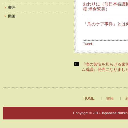
おわりに（前日本看護
書評
授 坪倉繁美）
動画
「爪のケア事件」とは
Tweet
『病の苦悩を和らげる家
ム看護』発売になりまし
HOME
書籍
Copyright © 2011 Japanese Nursing 