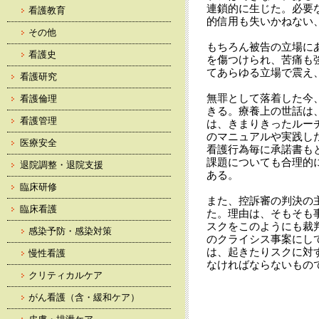
連鎖的に生じた。必要
看護教育
的信用も失いかねない
その他
もちろん被告の立場に
看護史
を傷つけられ、苦痛も
てあらゆる立場で震え
看護研究
無罪として落着した今
看護倫理
きる。療養上の世話は
看護管理
は、きまりきったルー
のマニュアルや実践し
医療安全
看護行為毎に承諾書も
課題についても合理的
退院調整・退院支援
ある。
臨床研修
また、控訴審の判決の
臨床看護
た。理由は、そもそも
スクをこのようにも裁
感染予防・感染対策
のクライシス事案にし
は、起きたりスクに対
慢性看護
なければならないもの
クリティカルケア
がん看護（含・緩和ケア）