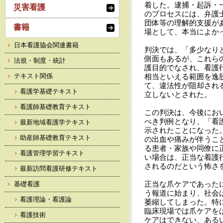
着した。逮捕・起訴・
災害看護
のプロセスには、弁護
団体等の理解的支援が
書籍
場として、本当によか
日本看護協会関連書籍
判決では、「多少なり
側面もあるが、これら
法規・制度・統計
護目的でなされ、看護
テキスト関係
相当といえる範囲を逸
て、違法性が阻却され
看護学基礎テキスト
立しないとされた。
看護師基礎教育テキスト
この判決は、今後にお
べき判例となり、「看
最新地域看護学テキスト
示されたことになった
助産師基礎教育テキスト
の出血や痛みが伴うこ
る患者・家族や同僚に
看護管理学習テキスト
い場合は、正当な着護
されるのだという怖さ
最新訪問看護研修テキスト
正当な爪ケアであった
基礎看護
う報道に始まり、社会
看護理論・看護論
萎縮してしまった。特
臨床現場では爪ケアを
看護技術
ケアはできない、ある