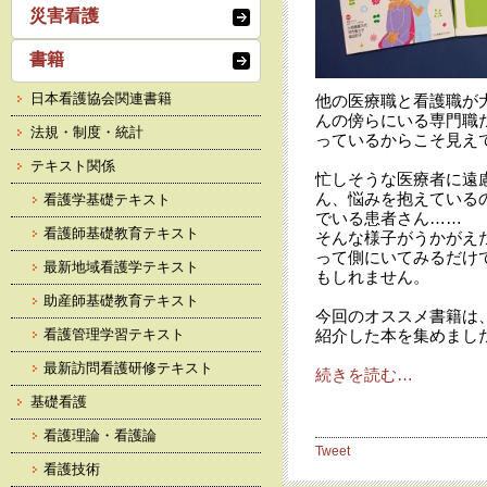
災害看護
書籍
日本看護協会関連書籍
他の医療職と看護職が
んの傍らにいる専門職
法規・制度・統計
っているからこそ見え
テキスト関係
忙しそうな医療者に遠
ん、悩みを抱えている
看護学基礎テキスト
でいる患者さん……
看護師基礎教育テキスト
そんな様子がうかがえ
って側にいてみるだけ
最新地域看護学テキスト
もしれません。
助産師基礎教育テキスト
今回のオススメ書籍は
看護管理学習テキスト
紹介した本を集めまし
最新訪問看護研修テキスト
続きを読む…
基礎看護
看護理論・看護論
Tweet
看護技術