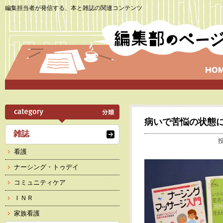
編集担当者が発信する、本と雑誌の関連コンテンツ
病いで苦悩の状態
雑誌
投
看護
ナーシング・トゥデイ
コミュニティケア
ＩＮＲ
家族看護