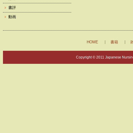
書評
動画
HOME
書籍
Copyright © 2011 Japanese Nursing 