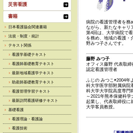
災害看護
書籍
病院の看護管理者を務
日本看護協会関連書籍
ながら、新たなキャリ
第4回は、大学病院で
法規・制度・統計
を務め、地域の看護・
野みつ子さんです。
テキスト関係
看護学基礎テキスト
藤野 みつ子
看護師基礎教育テキスト
オフィス藤野 代表取締
認定看護管理者
最新地域看護学テキスト
ふじの みつこ◉2004
助産師基礎教育テキスト
科大学医学部附属病院看
科大学大学院高度専門職
看護管理学習テキスト
～2021年熊本保健科
最新訪問看護研修テキスト
起業し、代表取締役に
大学客員教授。
基礎看護
看護理論・看護論
看護技術
「看護管