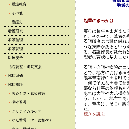
看護教育
地域
その他
起業のきっかけ
看護史
実母は長年さまざまな
看護研究
た。その中で、筆者の
看護倫理
看護職者の言動に触れ
うな実際があるという
看護管理
る、看護部長が変われ
理者の育成に尽力した
医療安全
退院調整・退院支援
看護・介護や病院のコ
とで、地方における看護
臨床研修
熊本県南部の田舎町で
「何でそんな田舎で起業
臨床看護
部なら仕事の依頼もあ
あれば大学や大規模病
感染予防・感染対策
う。しかし、地方であ
慢性看護
す。筆者は、そこに認
た。
クリティカルケア
続きを読む…
がん看護（含・緩和ケア）