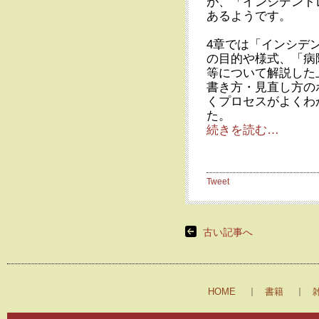
が、「インシデント
あるようです。
4章では「インシデ
の目的や様式、「病
等について解説した
書き方・見直し方の
くプロセスがよくわ
た。
続きを読む…
Tweet
古い記事へ
HOME
書籍