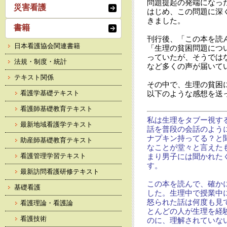
問題提起の発端になっ
災害看護
はじめ、この問題に深
きました。
書籍
刊行後、「この本を読
日本看護協会関連書籍
「生理の貧困問題につ
っていたが、そうでは
法規・制度・統計
など多くの声が届いて
テキスト関係
その中で、生理の貧困
看護学基礎テキスト
以下のような感想を送
看護師基礎教育テキスト
私は生理をタブー視す
最新地域看護学テキスト
話を普段の会話のよう
ナプキン持ってる？と
助産師基礎教育テキスト
なことが堂々と言えた
看護管理学習テキスト
まり男子には聞かれた
す。
最新訪問看護研修テキスト
この本を読んで、確か
基礎看護
した。生理中で授業中
怒られた話は何度も見
看護理論・看護論
とんどの人が生理を経
看護技術
のに、理解されていな