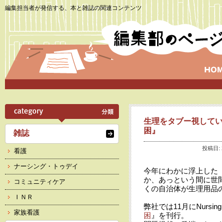
編集担当者が発信する、本と雑誌の関連コンテンツ
生理をタブー視してい
困』
雑誌
投稿日: 
看護
ナーシング・トゥデイ
今年にわかに浮上した
か、あっという間に世
コミュニティケア
くの自治体が生理用品
ＩＮＲ
弊社では11月にNursin
家族看護
困
』を刊行。