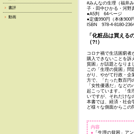
#みんなの生理（福井
書評
子・田中ひかる・河野真
●A5判 64ページ
動画
●定価990円（本体900
ISBN 978-4-8180-236
「化粧品は買える
（?!）
コロナ禍で生活困窮者
購入できないことを訴
貧困」が話題となりま
この「生理の貧困」問
がり、やがて行政・企
方で、「たった数百円
「女性優遇だ」などの
起こっています。「生
いですが、それだけな
本書では、経済・社会
ど様々な側面からこの
内容
●
「生理の貧困」アン