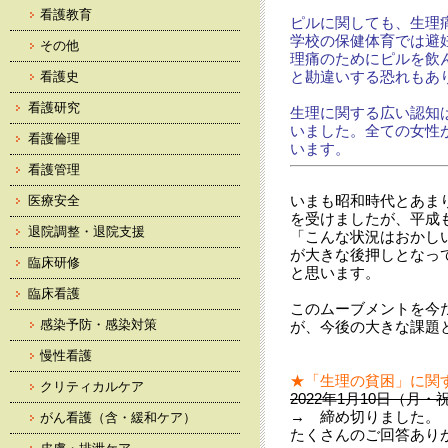
看護教育
ピルに関しても、生理
学校の保健体育では避
その他
理痛のためにピルを飲
と勘違いする恐れもあ
看護史
看護研究
生理に関する広い認知
いました。全ての女性
看護倫理
います。
看護管理
いまも昭和時代とあま
医療安全
を受けましたが、平成
退院調整・退院支援
「こんな状況はおかし
が大きな後押しとなっ
臨床研修
と思います。
臨床看護
このムーブメントを今
感染予防・感染対策
が、今後の大きな課題
慢性看護
★
「生理の貧困」に関
クリティカルケア
2022年1月10日（月・
→ 締め切りました。
がん看護（含・緩和ケア）
たくさんのご回答あり