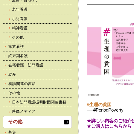
皮膚・排泄ケア
老年看護
小児看護
精神看護
その他
家族看護
終末期看護
在宅看護・訪問看護
助産
看護関連の書籍
その他
日本訪問看護振興財団関連書籍
#生理の貧困
──#PeriodPoverty
映像メディア
★詳しい内容のご紹介
その他
★ご購入はこちらから
募集