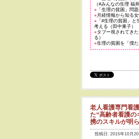
（#みんなの生理 福
●
「生理の貧困」問題
●
月経情報から知る女
●
「#生理の貧困」と
考える（田中東子）
●
タブー視されてきた
る）
●
生理の貧困を「僕た
老人看護専門看護
た“高齢者看護の
携のスキルが明
投稿日: 2015年10月20