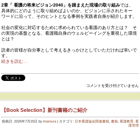
2章「 看護の将来ビジョン2040」を踏まえた現場の取り組み
では、
具体的にどのように取り組めばよいのか、ビジョンに示されたキー
ワードに沿って、そのヒントとなる事例を実践者自身が紹介します。
社会の変化に対応するために求められている看護のあり方とは？ そ
の実現の基盤となる、看護職自身のウェルビーイングを重視した環境
とは？
読者の皆様が自分事として考えるきっかけとしていただければ幸いで
す。
続きを読む…
【SPECIAL
コメントを受け付けていません
BOOK
GUIDE】
令
和
【Book Selection】新刊書籍のご紹介
8
年
投稿日: 2026年7月20日 by
imamura
| カテゴリ:
日本看護協会関連書籍
,
書籍
,
看護教育
,
看
版
護管理
看
護