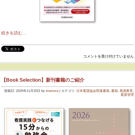
続きを読む…
【Book
コメントを受け付けていません
Selection】
新
刊
書
【Book Selection】新刊書籍のご紹介
籍
の
投稿日: 2025年11月20日 by
imamura
| カテゴリ:
日本看護協会関連書籍
,
書籍
,
看護教育
,
ご
看護管理
紹
介
は