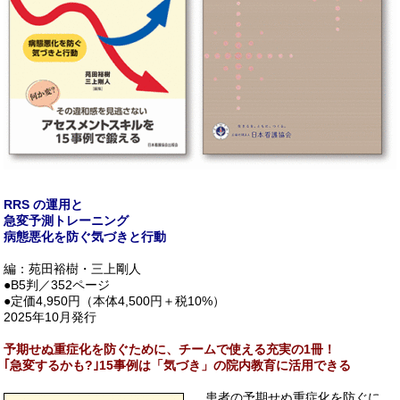
RRS の運用と
急変予測トレーニング
病態悪化を防ぐ気づきと行動
編：苑田裕樹・三上剛人
●B5判／352ページ
●定価4,950円（本体4,500円＋税10%）
2025年10月発行
予期せぬ重症化を防ぐために、チームで使える充実の1冊！
｢急変するかも?｣15事例は「気づき」の院内教育に活用できる
患者の予期せぬ重症化を防ぐに