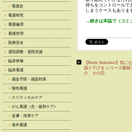
持ちをコントロールで
看護史
しまうケースもありま
看護研究
→続きは本誌で（コミュ
看護倫理
看護管理
医療安全
退院調整・退院支援
臨床研修
【Book Selection】気
掘り下げる シリーズ書籍
臨床看護
介 その②
感染予防・感染対策
慢性看護
クリティカルケア
がん看護（含・緩和ケア）
皮膚・排泄ケア
老年看護