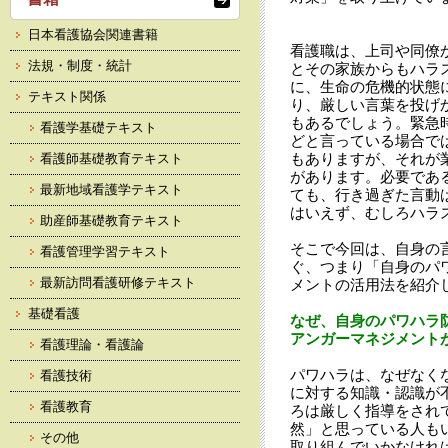
日本看護協会関連書籍
看護職は、上司や同僚
法規・制度・統計
とその家族からもハラ
に、生命の危機的状態
テキスト関係
り、厳しい言葉を投げ
もあるでしょう。緊急
看護学基礎テキスト
どと言っている場合で
もありますが、それが
看護師基礎教育テキスト
があります。必要であ
最新地域看護学テキスト
ても、行き過ぎた言動
はいえず、むしろハラ
助産師基礎教育テキスト
そこで今回は、自身の
看護管理学習テキスト
ぐ、つまり「自身のパ
最新訪問看護研修テキスト
メントの活用法を紹介
基礎看護
なぜ、自身のパワハラ
アンガーマネジメント
看護理論・看護論
パワハラは、なぜなく
看護技術
に対する知識・認識が
看護教育
ろは厳しく指導をされ
然」と思っている人も
その他
取り組んでいかなけれ