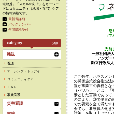
域連携」「スキルの向上」をキーワー
ドにコミュニティ（地域・在宅）ケア
の情報満載です。
最新号詳細
バックナンバー
年間購読受付
怒
パ
光前
一般社団法
雑誌
アンガー
独立行政法人
看護
ナーシング・トゥデイ
ここ数年、ハラスメント
コミュニティケア
の労働施策総合推進法
置が事業主の責務とな
ＩＮＲ
（パワハラ）とは、「
景とした言動であって
家族看護
のにより、③労働者の
災害看護
での要素を全て満たす
会でも、看護職の働き
対策」を取り上げてい
書籍