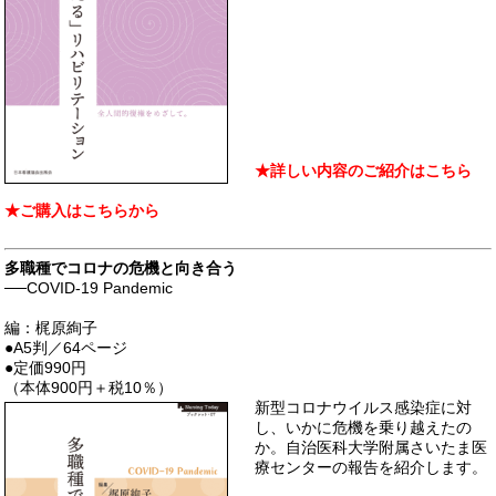
★
詳し
い内容のご紹介はこちら
★
ご購入はこちらから
多職種でコロナの
危機と向き合う
──COVID-19 Pandemic
編：梶原絢子
●A5判／64ページ
●定価990円
（本体900円＋税10％）
新型コロナウイルス感染症に対
し、いかに危機を乗り越えたの
か。自治医科大学附属さいたま医
療センターの報告を紹介します。