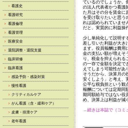
ているのでしょうか。
看護史
の法人代表者かつ看護
た月はその分を賃金に
看護研究
を受け取りたいと思う
れは認められていませ
看護倫理
だと、実質的に利益操
看護管理
少し単純化して説明す
医療安全
差し引いた利益が大き
ます。役員報酬は費用
退院調整・退院支援
金の支払い額が増えそ
り、税金を抑えられる
臨床研修
の一存で金額を決定で
臨床看護
えてしまう可能性があ
そうだから、決算月の
感染予防・感染対策
安くしよう」と考え、
公平な税負担という観
慢性看護
報酬については定期同
期同額給与ではない役
クリティカルケア
め、決算上は利益が減
がん看護（含・緩和ケア）
→続きは本誌で（コミュ
皮膚・排泄ケア
老年看護