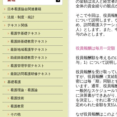
の金額は法人と経営者
全体の資金繰りの観点
日本看護協会関連書籍
そこで今回は、役員報
法規・制度・統計
について説明します。
め、訪問看護ステーシ
テキスト関係
人）とします。また、
看護学基礎テキスト
与のみとします。
看護師基礎教育テキスト
役員報酬は毎月一定額
最新地域看護学テキスト
役員報酬額を考えるの
助産師基礎教育テキスト
与」1）について説明
看護管理学習テキスト
役員報酬を受け取って
最新訪問看護研修テキスト
すが、役員報酬（支給
密には毎「期」同額と
基礎看護
います。通常、役員報
看護理論・看護論
一般的なスケジュール
に決算書ができあがり
看護技術
を決定し、それに基づ
定められた金額を支払
看護教育
なぜ役員報酬はこのよ
その他