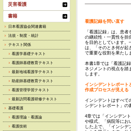
災害看護
書籍
看護記録を問い直す
日本看護協会関連書籍
「看護記録」は、患者
法規・制度・統計
の継続性・一貫性を担
を目的としています。
テキスト関係
は、「そのとき何が起
で重要な役割を果たし
看護学基礎テキスト
看護師基礎教育テキスト
本書1章では「看護記録
ネジメントの視点を踏
最新地域看護学テキスト
します。
助産師基礎教育テキスト
インシデントレポート
作成プロセスが見える
看護管理学習テキスト
最新訪問看護研修テキスト
インシデントはすべて
シデントレポート」の
基礎看護
4章では「インシデン
看護理論・看護論
や様式、「病院等にお
看護技術
した上で、「インシデ