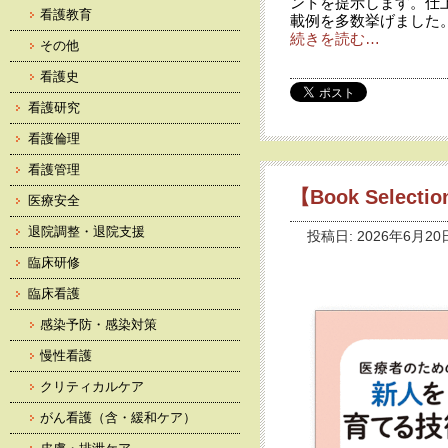
ントを提示します。仕
看護教育
載例を多数挙げました
続きを読む…
その他
看護史
看護研究
看護倫理
看護管理
【Book Selec
医療安全
退院調整・退院支援
投稿日: 2026年6月20
臨床研修
臨床看護
感染予防・感染対策
慢性看護
クリティカルケア
がん看護（含・緩和ケア）