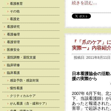
続きを読む…
看護教育
その他
看護史
看護研究
看護倫理
『「爪のケア」
看護管理
実際ー』内容紹介
医療安全
退院調整・退院支援
投稿日: 2011年8月11日
臨床研修
臨床看護
日本看護協会の活動
援の実際から
感染予防・感染対策
慢性看護
2007年 6月下旬
クリティカルケア
下、当該看護師）が
あったと報道された
がん看護（含・緩和ケア）
害罪」で起訴された。 