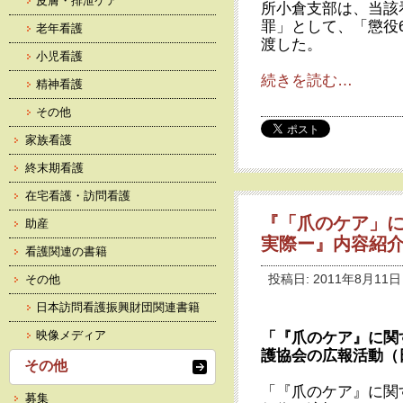
皮膚・排泄ケア
所小倉支部は、当該
罪」として、「懲役
老年看護
渡した。
小児看護
続きを読む…
精神看護
その他
家族看護
終末期看護
在宅看護・訪問看護
『「爪のケア」
助産
実際ー』内容紹介
看護関連の書籍
その他
投稿日: 2011年8月11日
日本訪問看護振興財団関連書籍
映像メディア
「『爪のケア』に関
護協会の広報活動（
その他
「『爪のケア』に関
募集