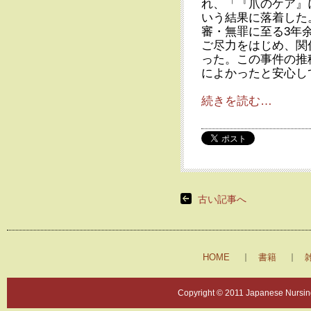
れ、「『爪のケア』
いう結果に落着した
審・無罪に至る3年
ご尽力をはじめ、関
った。この事件の推
によかったと安心し
続きを読む…
古い記事へ
HOME
書籍
Copyright © 2011 Japanese Nursing 