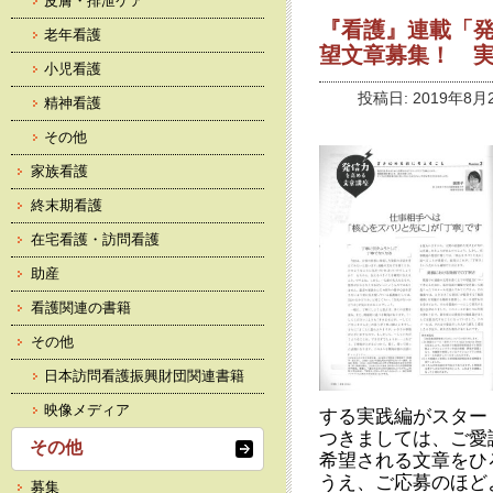
皮膚・排泄ケア
『看護』連載「
老年看護
望文章募集！ 
小児看護
投稿日: 2019年8月
精神看護
その他
家族看護
終末期看護
在宅看護・訪問看護
助産
看護関連の書籍
その他
日本訪問看護振興財団関連書籍
映像メディア
する実践編がスター
つきましては、ご愛
その他
希望される文章をひ
うえ、ご応募のほど
募集