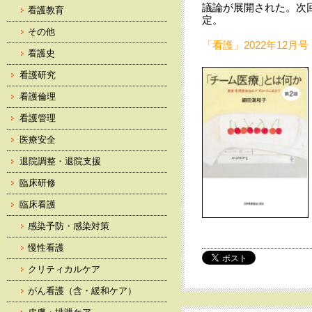
議論が展開された。次回
看護教育
定。
その他
「看護」2022年12月号 
看護史
看護研究
看護倫理
看護管理
医療安全
退院調整・退院支援
臨床研修
臨床看護
感染予防・感染対策
慢性看護
クリティカルケア
がん看護（含・緩和ケア）