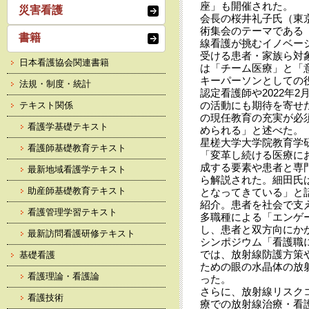
座」も開催された。
災害看護
会長の桜井礼子氏（東
術集会のテーマである「Cliento
書籍
線看護が挑むイノベー
受ける患者・家族ら対象者本
日本看護協会関連書籍
は「チーム医療」と「
キーパーソンとしての
法規・制度・統計
認定看護師や2022年
の活動にも期待を寄せ
テキスト関係
の現任教育の充実が必
看護学基礎テキスト
められる」と述べた。
星槎大学大学院教育学
看護師基礎教育テキスト
「変革し続ける医療に
成する要素や患者と専
最新地域看護学テキスト
ら解説された。細田氏
助産師基礎教育テキスト
となってきている」と
紹介。患者を社会で支
看護管理学習テキスト
多職種による「エンゲ
し、患者と双方向にか
最新訪問看護研修テキスト
シンポジウム「看護職に
では、放射線防護方策や
基礎看護
ための眼の水晶体の放
看護理論・看護論
った。
さらに、放射線リスク
看護技術
療での放射線治療・看