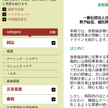
と実践を結びます。
放射
最新号詳細
バックナンバー
一般社団法人
年間購読受付
野戸結花、堀田
本稿では、放射線診療
看護管理者が理解して
ドラインを紹介します
雑誌
はじめに
看護
放射線診療に従事する
ナーシング・トゥデイ
義的には病院事業者に
っては理事長などの場
コミュニティケア
で行われる個人線量管
ＩＮＲ
ための研修は、主に診
理責任者によって行わ
家族看護
部の責任者は放射線管
ず、また、関心も低い
災害看護
しかし、病院内のほと
書籍
かかわり、極端なケー
生じるような業務が続
日本看護協会関連書籍