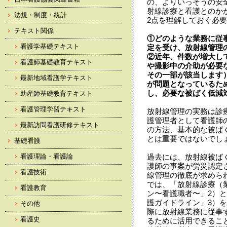
の、よりいっそうの安
射線診療と看護とのか
法規・制度・統計
2点を理解しておく必
テキスト関係
①どのような業務に従
看護学基礎テキスト
定を受け、放射線管理
②近年、件数が増大して
看護師基礎教育テキスト
や撮影中の介助が必要
その一部が該当します
最新地域看護学テキスト
が問題となっているた
し、必要な被ばく低減
助産師基礎教育テキスト
看護管理学習テキスト
放射線管理の実務は診
護管理者として看護師
最新訪問看護研修テキスト
の方法、基本的な被ば
とは重要ではないでし
基礎看護
看護理論・看護論
過去には、放射線被ば
護師の事案が労災認定
看護技術
線管理の徹底が求めら
では、「放射線診療（
看護教育
ン〜看護職者〜」
2）
と
護ガイドライン」
3）
を
その他
際に放射線業務に従事
看護史
るために活用できるこ