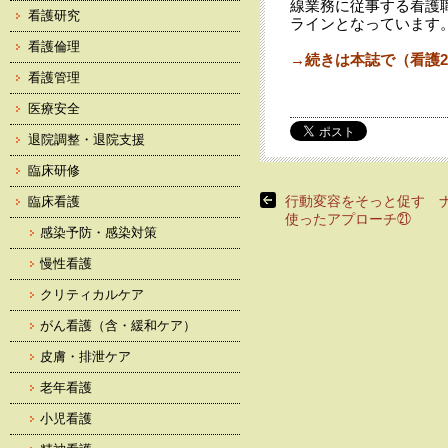
線業務に従事する看護
看護研究
ラインとなっています
看護倫理
→続きは本誌で（看護20
看護管理
医療安全
退院調整・退院支援
臨床研修
行動変容をそっと促す 
臨床看護
使ったアプローチ㉑
感染予防・感染対策
慢性看護
クリティカルケア
がん看護（含・緩和ケア）
皮膚・排泄ケア
老年看護
小児看護