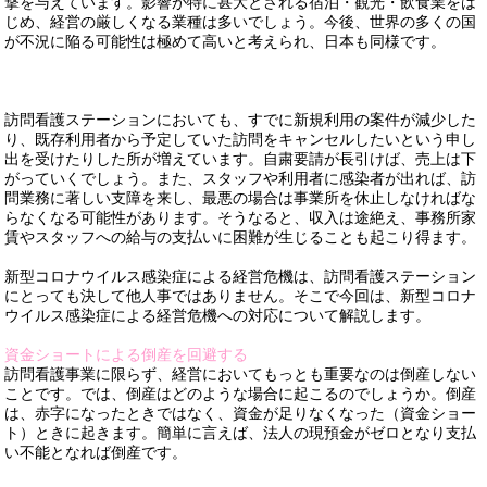
撃を与えています。影響が特に甚大とされる宿泊・観光・飲食業をは
じめ、経営の厳しくなる業種は多いでしょう。今後、世界の多くの国
が不況に陥る可能性は極めて高いと考えられ、日本も同様です。
訪問看護ステーションにおいても、すでに新規利用の案件が減少した
り、既存利用者から予定していた訪問をキャンセルしたいという申し
出を受けたりした所が増えています。自粛要請が長引けば、売上は下
がっていくでしょう。また、スタッフや利用者に感染者が出れば、訪
問業務に著しい支障を来し、最悪の場合は事業所を休止しなければな
らなくなる可能性があります。そうなると、収入は途絶え、事務所家
賃やスタッフへの給与の支払いに困難が生じることも起こり得ます。
新型コロナウイルス感染症による経営危機は、訪問看護ステーション
にとっても決して他人事ではありません。そこで今回は、新型コロナ
ウイルス感染症による経営危機への対応について解説します。
資金ショートによる倒産を回避する
訪問看護事業に限らず、経営においてもっとも重要なのは倒産しない
ことです。では、倒産はどのような場合に起こるのでしょうか。倒産
は、赤字になったときではなく、資金が足りなくなった（資金ショー
ト）ときに起きます。簡単に言えば、法人の現預金がゼロとなり支払
い不能となれば倒産です。