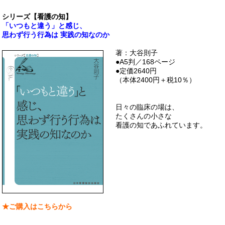
シリーズ【看護の知】
「いつもと違う」と感じ、
思わず行う行為は 実践の知なのか
著：大谷則子
●A5判／168ページ
●定価2640円
（本体2400円＋税10％）
日々の臨床の場は、
たくさんの小さな
看護の知であふれています。
★ご購入はこちらから