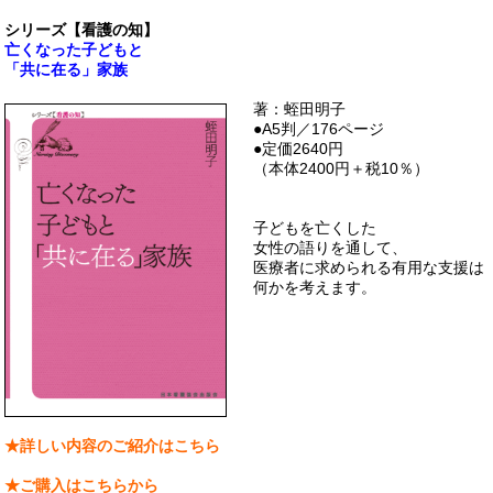
シリーズ【看護の知】
亡くなった子どもと
「共に在る」家族
著：蛭田明子
●A5判／176ページ
●定価2640円
（本体2400円＋税10％）
子どもを亡くした
女性の語りを通して、
医療者に求められる有用な支援は
何かを考えます。
★詳しい内容のご紹介はこちら
★ご購入はこちらから