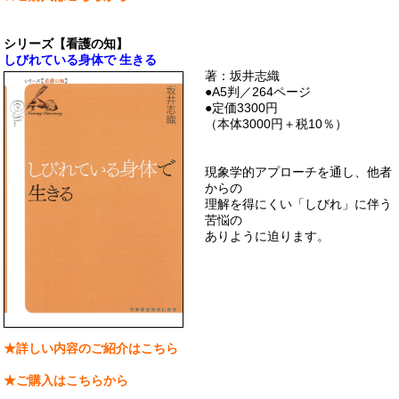
シリーズ【看護の知】
しびれている身体で 生きる
著：坂井志織
●A5判／264ページ
●定価3300円
（本体3000円＋税10％）
現象学的アプローチを通し、他者
からの
理解を得にくい「しびれ」に伴う
苦悩の
ありように迫ります。
★詳しい内容のご紹介はこちら
★ご購入はこちらから