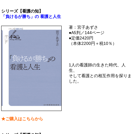
シリーズ【看護の知】
「負けるが勝ち」の 看護と人生
著：宮子あずさ
●A5判／144ページ
●定価2420円
（本体2200円＋税10％）
1人の看護師の生きた時代、人
生、
そして看護との相互作用を探りま
した。
★ご購入はこちらから