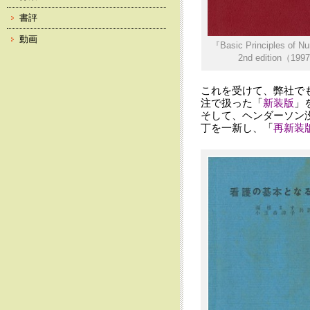
書評
動画
『Basic Principles
2nd edition（1
これを受けて、弊社でも、
注で扱った「
新装版
」
そして、ヘンダーソン没後
丁を一新し、「
再新装