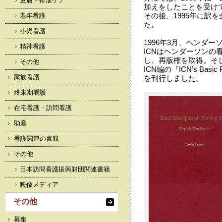
皮膚・排泄ケア
加えをしたことを受けて
その後、1995年に訳
老年看護
た。
小児看護
1996年3月、ヘンダ
精神看護
ICNはヘンダーソンの
し、再版権を取得。そし
その他
ICN編の『ICN’s Basic Pri
家族看護
を刊行しました。
終末期看護
在宅看護・訪問看護
助産
看護関連の書籍
その他
日本訪問看護振興財団関連書籍
映像メディア
その他
募集