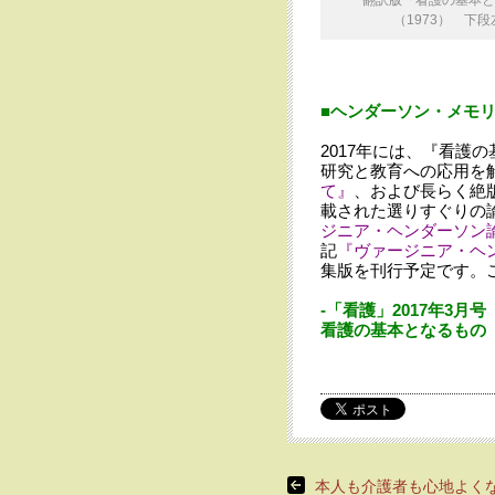
翻訳版『看護の基本と
（1973） 下段
■ヘンダーソン・メモ
2017年には、『看護
研究と教育への応用を
て』
、および長らく絶
載された選りすぐりの
ジニア・ヘンダーソン
記
『ヴァージニア・ヘン
集版を刊行予定です。
-「看護」2017年3月号「S
看護の基本となるもの
本人も介護者も心地よくな