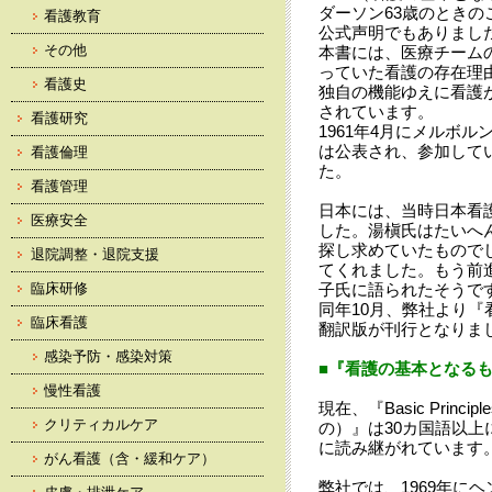
ダーソン63歳のときの
看護教育
公式声明でもありまし
その他
本書には、医療チーム
っていた看護の存在理
看護史
独自の機能ゆえに看護
されています。
看護研究
1961年4月にメルボル
は公表され、参加して
看護倫理
た。
看護管理
日本には、当時日本看
医療安全
した。湯槇氏はたいへ
探し求めていたもので
退院調整・退院支援
てくれました。もう前
臨床研修
子氏に語られたそうで
同年10月、弊社より
臨床看護
翻訳版が刊行となりま
感染予防・感染対策
■『看護の基本となる
慢性看護
現在、『Basic Princip
クリティカルケア
の）』は30カ国語以
に読み継がれています
がん看護（含・緩和ケア）
弊社では、1969年に