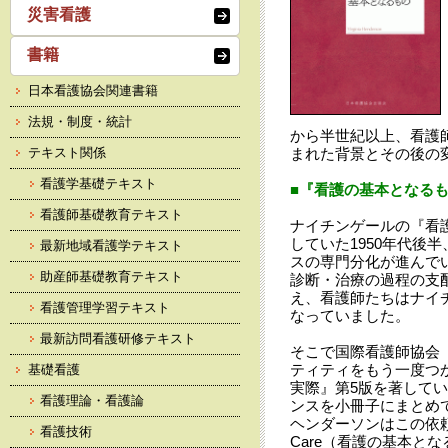
災害看護
書籍
日本看護協会関連書籍
法規・制度・統計
から半世紀以上、看護
テキスト関係
まれた背景とその後の
看護学基礎テキスト
■『看護の基本となる
看護師基礎教育テキスト
ナイチンゲールの『看護
していた1950年代後
最新地域看護学テキスト
スの専門分化が進んで
助産師基礎教育テキスト
診断・治療の過程の支
え、看護師たちはナイ
看護管理学習テキスト
なっていました。
最新訪問看護研修テキスト
そこで国際看護師協会
ティティをもう一度つ
基礎看護
実際』第5版を著して
看護理論・看護論
ンスを小冊子にまとめ
ヘンダーソンはこの依頼に応じて、
看護技術
Care（看護の基本と