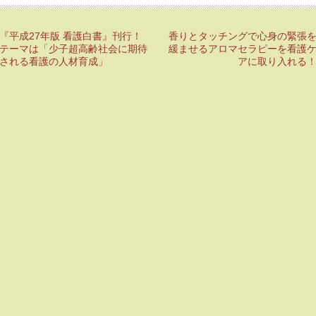
『平成27年版 看護白書』刊行！
香りとタッチングで心身の緊張
テーマは「少子超高齢社会に期待
緩ませるアロマセラピーを看護
される看護の人材育成」
アに取り入れる