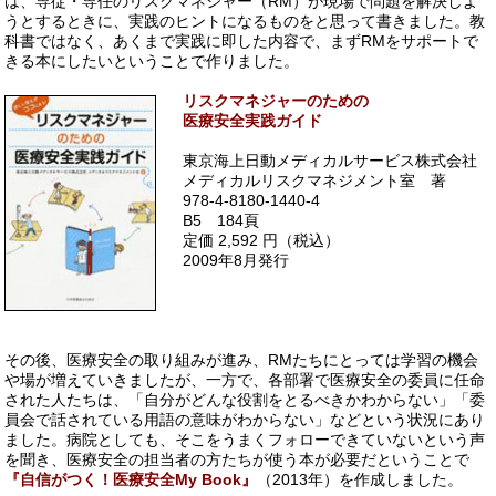
は、専従・専任のリスクマネジャー（RM）が現場で問題を解決しよ
うとするときに、実践のヒントになるものをと思って書きました。教
科書ではなく、あくまで実践に即した内容で、まずRMをサポートで
きる本にしたいということで作りました。
リスクマネジャーのための
医療安全実践ガイド
東京海上日動メディカルサービス株式会社
メディカルリスクマネジメント室 著
978-4-8180-1440-4
B5 184頁
定価 2,592 円（税込）
2009年8月発行
その後、医療安全の取り組みが進み、RMたちにとっては学習の機会
や場が増えていきましたが、一方で、各部署で医療安全の委員に任命
された人たちは、「自分がどんな役割をとるべきかわからない」「委
員会で話されている用語の意味がわからない」などという状況にあり
ました。病院としても、そこをうまくフォローできていないという声
を聞き、医療安全の担当者の方たちが使う本が必要だということで
『自信がつく！医療安全My Book』
（2013年）を作成しました。