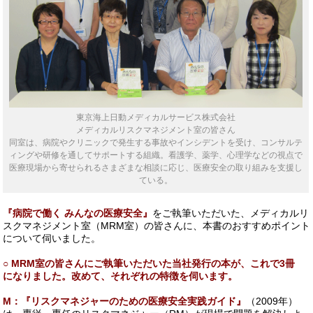
東京海上日動メディカルサービス株式会社
メディカルリスクマネジメント室の皆さん
同室は、病院やクリニックで発生する事故やインシデントを受け、コンサルテ
ィングや研修を通してサポートする組織。看護学、薬学、心理学などの視点で
医療現場から寄せられるさまざまな相談に応じ、医療安全の取り組みを支援し
ている。
『病院で働く みんなの医療安全』
をご執筆いただいた、メディカルリ
スクマネジメント室（MRM室）の皆さんに、本書のおすすめポイント
について伺いました。
○ MRM室の皆さんにご執筆いただいた当社発行の本が、これで3冊
になりました。改めて、それぞれの特徴を伺います。
M：『リスクマネジャーのための医療安全実践ガイド』
（2009年）