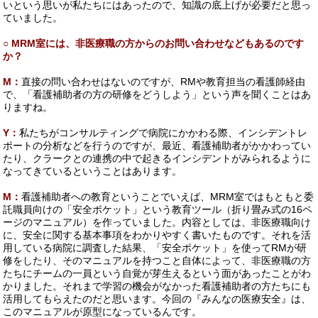
いという思いが私たちにはあったので、知識の底上げが必要だと思っ
ていました。
○ MRM室には、非医療職の方からのお問い合わせなどもあるのです
か？
M：
直接の問い合わせはないのですが、RMや教育担当の看護師経由
で、「看護補助者の方の研修をどうしよう」という声を聞くことはあ
りますね。
Y：
私たちがコンサルティングで病院にかかわる際、インシデントレ
ポートの分析などを行うのですが、最近、看護補助者がかかわってい
たり、クラークとの連携の中で起きるインシデントがみられるように
なってきているということはあります。
M：
看護補助者への教育ということでいえば、MRM室ではもともと委
託職員向けの「安全ポケット」という教育ツール（折り畳み式の16ペ
ージのマニュアル）を作っていました。内容としては、非医療職向け
に、安全に関する基本事項をわかりやすく書いたものです。それを活
用している病院に調査した結果、「安全ポケット」を使ってRMが研
修をしたり、そのマニュアルを持つこと自体によって、非医療職の方
たちにチームの一員という自覚が芽生えるという面があったことがわ
かりました。それまで学習の機会がなかった看護補助者の方たちにも
活用してもらえたのだと思います。今回の『みんなの医療安全』は、
このマニュアルが原型になっているんです。