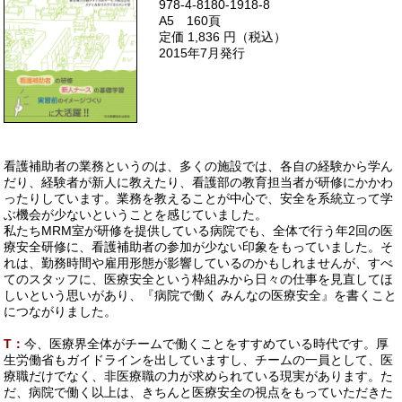
978-4-8180-1918-8
A5 160頁
定価 1,836 円（税込）
2015年7月発行
看護補助者の業務というのは、多くの施設では、各自の経験から学ん
だり、経験者が新人に教えたり、看護部の教育担当者が研修にかかわ
ったりしています。業務を教えることが中心で、安全を系統立って学
ぶ機会が少ないということを感じていました。
私たちMRM室が研修を提供している病院でも、全体で行う年2回の医
療安全研修に、看護補助者の参加が少ない印象をもっていました。そ
れは、勤務時間や雇用形態が影響しているのかもしれませんが、すべ
てのスタッフに、医療安全という枠組みから日々の仕事を見直してほ
しいという思いがあり、『病院で働く みんなの医療安全』を書くこと
につながりました。
T：
今、医療界全体がチームで働くことをすすめている時代です。厚
生労働省もガイドラインを出していますし、チームの一員として、医
療職だけでなく、非医療職の力が求められている現実があります。た
だ、病院で働く以上は、きちんと医療安全の視点をもっていただきた