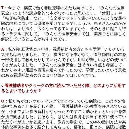
T：
今まで、病院で働く非医療職の方たち向けには、『みんなの医療
安全』のような読み物的な本がなかったと思います。「針刺し」や
「転倒転落防止」など、「安全ポケット」で書かれているような最小
限の内容については研修を受けているでしょうが、患者さんへのかか
わりは、より深く、広くなってきていますから、そのときに起こり得
るトラブルに関して、『みんなの医療安全』では、業務ごとに詳しく
解説しているところがおすすめです。
A：
私が臨床現場にいた頃、看護補助者の方たちも学習したいという
気持ちはありました。でも、参考になる本がなく、看護師向けの本を
一部使用して教えたりしていたんですが、用語が難しいなどの使いに
くさがありました。『みんなの医療安全』はそういう点も考慮して、
わかりやすい用語や表現を選んで作ったので、学習したいという意欲
のある看護補助者の方にはぜひ読んでほしいですね。
○ 看護補助者やクラークの方に読んでいただく際、どのように活用す
るとよいでしょうか？
O：
私たちがコンサルティングでかかわっている病院に、この本を執
筆中であることを紹介した際、「看護補助者への教育を任されている
が、今までよい参考資料がなかったのですごく助かる」という声を数
か所で聞きました。おそらく、はじめは教育を担当する方に使ってい
ただくのがよいかと思います。教育の場面で、この本の活用方法や具
体的な事例を数多く紹介してもらって、部署に一冊とか、病院に複数