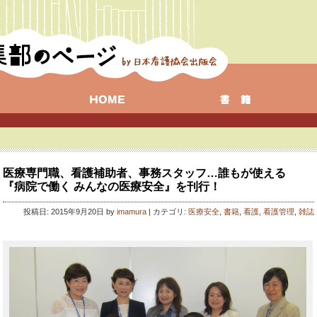
医療専門職、看護補助者、事務スタッフ…誰もが使える
『病院で働く みんなの医療安全』を刊行！
投稿日: 2015年9月20日 by
imamura
| カテゴリ:
医療安全
,
書籍
,
看護
,
看護管理
,
雑誌