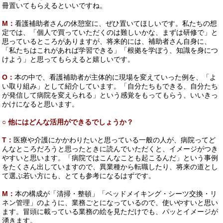
冊置いてもらえるといいですね。
M：
看護補助者さんの休憩室に、ぜひ置いてほしいです。私たちの想
定では、「個人で買っていただくのは難しいかな、まずは研修で」と
思っているところがありますが、将来的には、補助者さん自身に、
「私たちはこれがあれば学習できる」「根拠を学ぼう、知識を身につ
けよう」と思ってもらえると嬉しいです。
O：
本の中で、看護補助者が主体的に現場を変えていった例を、「よ
い取り組み」として紹介しています。「自分たちもできる、自分たち
が発信して病院を変えられる」という感覚をもってもらう、いいきっ
かけになると思います。
○ 他にはどんな活用ができるでしょうか？
T：
医療や介護にかかわりたいと思っている一般の人が、病院ってど
んなところだろうと思ったときに読んでいただくと、イメージがつき
やすいと思います。「病院ではこんなことも起こるんだ」という事例
をたくさん出していますので、異業種から転職したり、将来の道とし
て選ぶ若い方にも、とても参考になるはずです。
M：
本の構成が「清掃・整頓」「ベッドメイキング・シーツ交換・リ
ネン管理」のように、業務ごとになっているので、使いやすいと思い
ます。冒頭に載っている業務の絵を見ただけでも、パッとイメージが
湧きます。