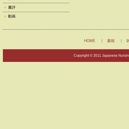
書評
動画
HOME
書籍
Copyright © 2011 Japanese Nursing 