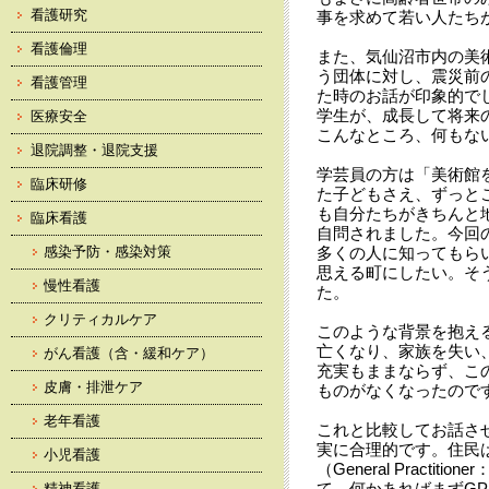
看護研究
事を求めて若い人たち
看護倫理
また、気仙沼市内の美
う団体に対し、震災前
看護管理
た時のお話が印象的で
学生が、成長して将来
医療安全
こんなところ、何もな
退院調整・退院支援
学芸員の方は「美術館
臨床研修
た子どもさえ、ずっと
も自分たちがきちんと
臨床看護
自問されました。今回
感染予防・感染対策
多くの人に知ってもら
思える町にしたい。そ
慢性看護
た。
クリティカルケア
このような背景を抱え
亡くなり、家族を失い
がん看護（含・緩和ケア）
充実もままならず、こ
皮膚・排泄ケア
ものがなくなったので
老年看護
これと比較してお話さ
実に合理的です。住民
小児看護
（General Pract
て、何かあればまずG
精神看護