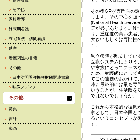
その他
その後GPが専門医の
します。その中心を担
家族看護
(National Health 
院が必ずあります。N
終末期看護
り、重症度の高い患者
在宅看護・訪問看護
大きいもしくは専門性
す。
助産
私立病院が乱立してい
看護関連の書籍
医療システムによりう
や家族にとってプラス
その他
ため、看護師にとって
日本訪問看護振興財団関連書籍
てこの連携のおかげで
時に最終的には最も専
映像メディア
いうことが、生活圏を
ではないでしょうか。
その他
これから本格的な復興
募集
家として、日本全国ど
るというコンセプトが
書評
す。
動画
やまなか・かおる