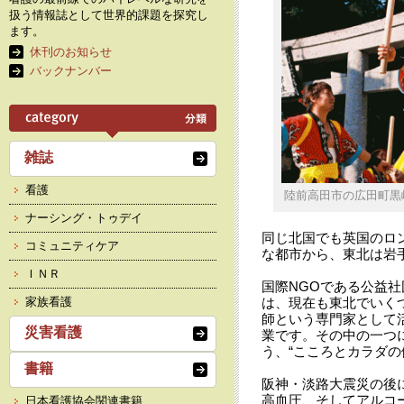
扱う情報誌として世界的課題を探究し
ます。
休刊のお知らせ
バックナンバー
雑誌
看護
陸前高田市の広田町黒
ナーシング・トゥデイ
同じ北国でも英国のロ
コミュニティケア
な都市から、東北は岩
ＩＮＲ
国際NGOである公益社
家族看護
は、現在も東北でいく
師という専門家として
災害看護
業です。その中の一つ
う、“こころとカラダの
書籍
阪神・淡路大震災の後
高血圧、そしてアルコ
日本看護協会関連書籍