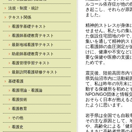
ルコール依存症が他の
法規・制度・統計
き起こし、それらが原
ました。
テキスト関係
精神的ストレスが身体
看護学基礎テキスト
せません。私たちの集
看護師基礎教育テキスト
た仮設住宅団地の中で
集いを通して精神的ス
最新地域看護学テキスト
に看護師の血圧測定が
けに、健康や不安など
助産師基礎教育テキスト
要な保健や医療の支援
ためです。
看護管理学習テキスト
最新訪問看護研修テキスト
震災後、陸前高田市内で
県気仙沼市内に活動範
基礎看護
て、私は昨年の9月末
動する保健所を初めと
看護理論・看護論
NPO/NGO団体と情
おそらく日本が抱える
看護技術
たように思います。
看護教育
岩手県は全国でも自殺
その他
その主な原因として、
や、高齢化による「健
看護史
もまさに高齢者世帯の