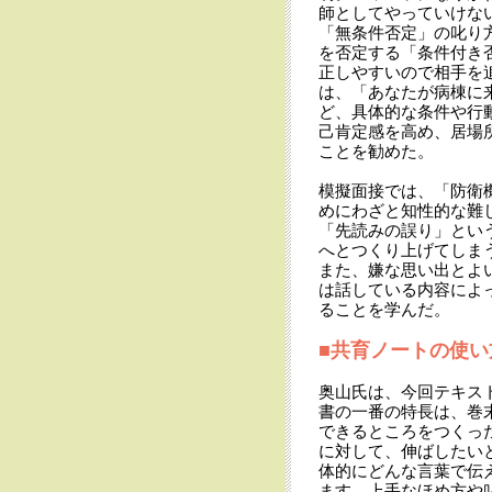
師としてやっていけな
「無条件否定」の叱り
を否定する「条件付き
正しやすいので相手を
は、「あなたが病棟に
ど、具体的な条件や行
己肯定感を高め、居場
ことを勧めた。
模擬面接では、「防衛
めにわざと知性的な難
「先読みの誤り」とい
へとつくり上げてしま
また、嫌な思い出とよ
は話している内容によ
ることを学んだ。
■共育ノートの使い
奥山氏は、今回テキス
書の一番の特長は、巻
できるところをつくっ
に対して、伸ばしたい
体的にどんな言葉で伝
ます。上手なほめ方や