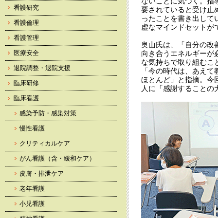
ないことに気づく。指
看護研究
要されていると受け止
ったことを書き出して
看護倫理
虚なマインドセットが
看護管理
奥山氏は、「自分の改
医療安全
向き合うエネルギーが
な気持ちで取り組むこ
退院調整・退院支援
「今の時代は、あえて
ほとんど」と指摘。今
臨床研修
人に「感謝することの
臨床看護
感染予防・感染対策
慢性看護
クリティカルケア
がん看護（含・緩和ケア）
皮膚・排泄ケア
老年看護
小児看護