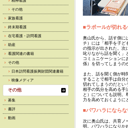
精神看護
その他
家族看護
■ラポールが切れる
終末期看護
在宅看護・訪問看護
奥山氏から、話す側に
チ）には「相手を子ど
助産
の指示が出された。次
叱りながら話を聞く」
看護関連の書籍
コミュニケーションに
その他
係）を切ってしまうの
日本訪問看護振興財団関連書籍
また、話を聞く側が時
することで相手は自分
映像メディア
切れてしまうのだとい
相手の気分を高める手
その他
と）についても説明。
力を高めておくように
募集
書評
■パワハラにならな
動画
次に奥山氏は、共育ノ
明。パワハラになりか