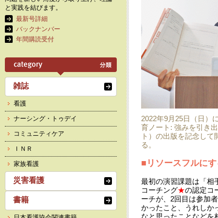
と実践を結びます。
最新号詳細
バックナンバー
年間購読受付
雑誌
看護
2022年9月25日（
ナーシング・トゥデイ
育ノート: 強みを引き
コミュニティケア
ト）の出版を記念して
る。
ＩＮＲ
■リソースフルにす
家族看護
災害看護
最初の演習課題は「相
コーチング
★
の認定コ
ーチが、2回目は参加
書籍
かったこと、うれしか
なと思ったことなどを
日本看護協会関連書籍