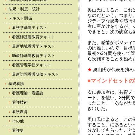
法規・制度・統計
奥山氏によると、これ
なのだという。つまり
テキスト関係
ジティブな思考や感情
者に声かけをするが、
看護学基礎テキスト
できると、次の訪室も
看護師基礎教育テキスト
また、感情がポジティ
最新地域看護学テキスト
のは難しいので、目標
最初の3分間を使って
助産師基礎教育テキスト
ら実施することを勧め
看護管理学習テキスト
★
奥山氏が代表を務め
最新訪問看護研修テキスト
■マインドセットの
基礎看護
次に参加者は、共育ノ
看護理論・看護論
ート」を使い、3分間
看護技術
ったこと」「あながた
き出した。
看護教育
奥山氏によると、この
その他
すること」にあるとい
分がしてもらったこと
看護史