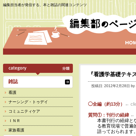
編集担当者が発信する、本と雑誌の関連コンテンツ
『看護学基礎テキ
雑誌
投稿日: 2012年2月28日 by
看護
ナーシング・トゥデイ
◯全編（約13分）
← cli
コミュニティケア
質問①：刊行の経緯
← c
本書刊行の経緯と
ＩＮＲ
る教育現場で普遍
家族看護
語っておられます