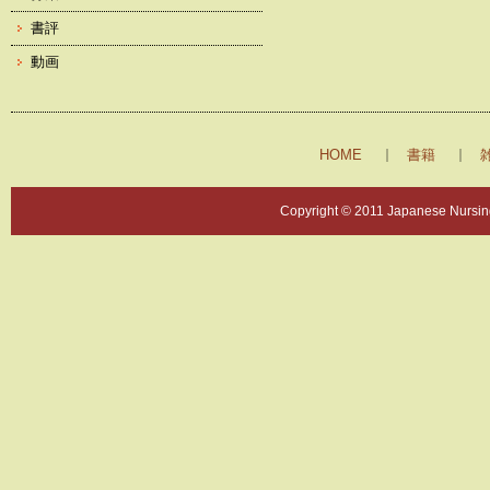
書評
動画
HOME
書籍
Copyright © 2011 Japanese Nursing 