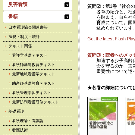
災害看護
質問②：第3巻『社会
各章の紹介と、社
書籍
を踏まえ、自ら社
育成について。国
日本看護協会関連書籍
込められています
法規・制度・統計
Get the latest Flash Pla
テキスト関係
質問③：読者へのメッ
看護学基礎テキスト
加速する少子高齢
看護師基礎教育テキスト
命を守るのか。震
重要性について述
最新地域看護学テキスト
助産師基礎教育テキスト
★各巻の詳細について
看護管理学習テキスト
最新訪問看護研修テキスト
基礎看護
看護理論・看護論
看護技術