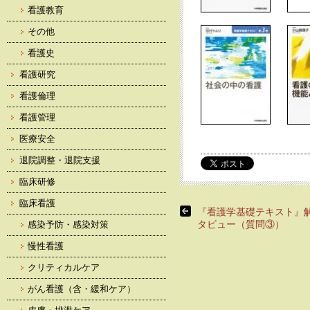
看護教育
その他
看護史
看護研究
看護倫理
看護管理
医療安全
退院調整・退院支援
臨床研修
臨床看護
『看護学基礎テキスト』
タビュー（質問③）
感染予防・感染対策
慢性看護
クリティカルケア
がん看護（含・緩和ケア）