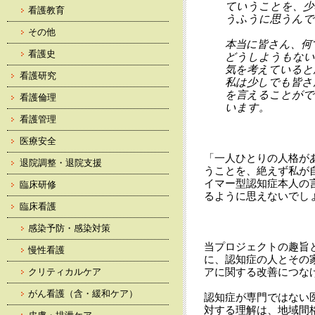
ていうことを、少
看護教育
うふうに思うんで
その他
本当に皆さん、何
看護史
どうしようもない
気を考えていると
看護研究
私は少しでも皆さ
を言えることがで
看護倫理
います。
看護管理
医療安全
「一人ひとりの人格が
退院調整・退院支援
うことを、絶えず私が
イマー型認知症本人の
臨床研修
るように思えないでし
臨床看護
感染予防・感染対策
当プロジェクトの趣旨
慢性看護
に、認知症の人とその
アに関する改善につな
クリティカルケア
がん看護（含・緩和ケア）
認知症が専門ではない
対する理解は、地域間